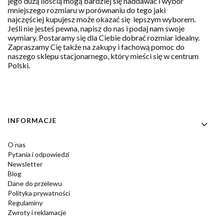
jego dużą ilością mogą bardziej się naddawać i wybór
mniejszego rozmiaru w porównaniu do tego jaki
najczęściej kupujesz może okazać się lepszym wyborem.
Jeśli nie jesteś pewna, napisz do nas i podaj nam swoje
wymiary. Postaramy się dla Ciebie dobrać rozmiar idealny.
Zapraszamy Cię także na zakupy i fachową pomoc do
naszego sklepu stacjonarnego, który mieści się w centrum
Polski.
Linki w stopce
INFORMACJE
O nas
Pytania i odpowiedzi
Newsletter
Blog
Dane do przelewu
Polityka prywatności
Regulaminy
Zwroty i reklamacje