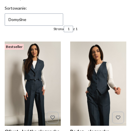
Lista produktów
Sortowanie:
Domyślne
Strona
z 1
Bestseller