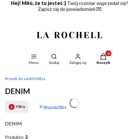
Hej! Miło, że tu jesteś :)
Twój rozmiar wyprzedał się?
Zapisz się do powiadomień
💌
Produkty w koszyku
Otwórz wyszukiwarkę
Menu
Szukaj
Zaloguj się
Koszyk
Przejdź do:
LA ROCHELL
DENIM
Filtry
Wyczyść filtry
DENIM
Produkty:
2