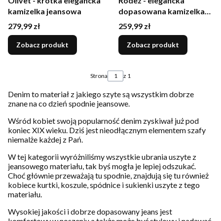
Olivet - krótka elegancka
Rodez - elegancka
kamizelka jeansowa
dopasowana kamizelka
jeansowa
Cena
Cena
279,99 zł
259,99 zł
Zobacz produkt
Zobacz produkt
Strona
z 1
Denim to materiał z jakiego szyte są wszystkim dobrze
znane na co dzień spodnie jeansowe.
Wśród kobiet swoją popularność denim zyskiwał już pod
koniec XIX wieku. Dziś jest nieodłącznym elementem szafy
niemalże każdej z Pań.
W tej kategorii wyróżniliśmy wszystkie ubrania uszyte z
jeansowego materiału, tak byś mogła je lepiej odszukać.
Choć głównie przeważają tu spodnie, znajdują się tu również
kobiece kurtki, koszule, spódnice i sukienki uszyte z tego
materiału.
Wysokiej jakości i dobrze dopasowany jeans jest
komfortowy w noszeniu a także może być stylowy i nadawać