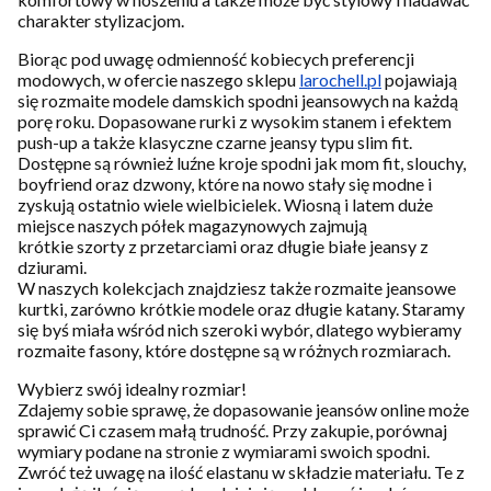
charakter stylizacjom.
Biorąc pod uwagę odmienność kobiecych preferencji
modowych, w ofercie naszego sklepu
larochell.pl
pojawiają
się rozmaite modele damskich spodni jeansowych na każdą
porę roku. Dopasowane rurki z wysokim stanem i efektem
push-up a także klasyczne czarne jeansy typu slim fit.
Dostępne są również luźne kroje spodni jak mom fit, slouchy,
boyfriend oraz dzwony, które na nowo stały się modne i
zyskują ostatnio wiele wielbicielek. Wiosną i latem duże
miejsce naszych półek magazynowych zajmują
krótkie szorty z przetarciami oraz długie białe jeansy z
dziurami.
W naszych kolekcjach znajdziesz także rozmaite jeansowe
kurtki, zarówno krótkie modele oraz długie katany. Staramy
się byś miała wśród nich szeroki wybór, dlatego wybieramy
rozmaite fasony, które dostępne są w różnych rozmiarach.
Wybierz swój idealny rozmiar!
Zdajemy sobie sprawę, że dopasowanie jeansów online może
sprawić Ci czasem małą trudność. Przy zakupie, porównaj
wymiary podane na stronie z wymiarami swoich spodni.
Zwróć też uwagę na ilość elastanu w składzie materiału. Te z