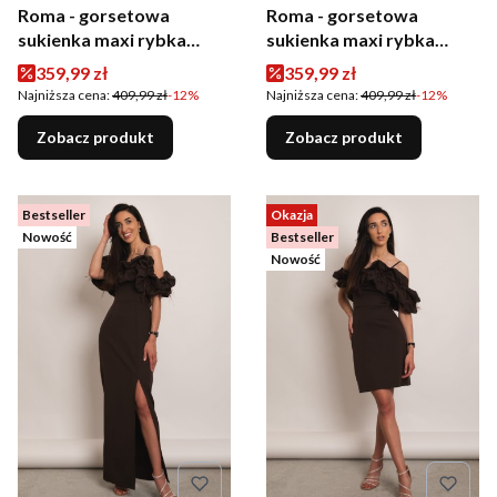
Roma - gorsetowa
Roma - gorsetowa
sukienka maxi rybka
sukienka maxi rybka
czerwona
mokka
Cena promocyjna
Cena promocyjna
359,99 zł
359,99 zł
Najniższa cena:
409,99 zł
-12%
Najniższa cena:
409,99 zł
-12%
Zobacz produkt
Zobacz produkt
Bestseller
Okazja
Nowość
Bestseller
Nowość