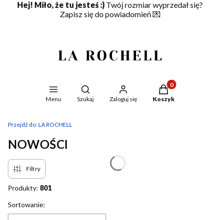
Hej! Miło, że tu jesteś :)
Twój rozmiar wyprzedał się?
Zapisz się do powiadomień
💌
Produkty w koszyku
Otwórz wyszukiwarkę
Menu
Szukaj
Zaloguj się
Koszyk
Przejdź do:
LA ROCHELL
NOWOŚCI
Filtry
Produkty:
801
Lista produktów
Sortowanie: