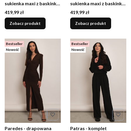
sukienka maxi z baskinką
sukienka maxi z baskinką
burgundowa
czarna
Cena
Cena
419,99 zł
419,99 zł
Zobacz produkt
Zobacz produkt
Bestseller
Bestseller
Nowość
Nowość
Paredes - drapowana
Patras - komplet