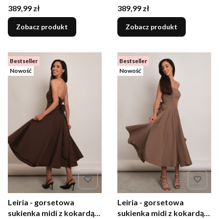
bordowa
butelkowa zieleń
Cena
Cena
389,99 zł
389,99 zł
Zobacz produkt
Zobacz produkt
Bestseller
Bestseller
Nowość
Nowość
Leiria - gorsetowa
Leiria - gorsetowa
sukienka midi z kokardą
sukienka midi z kokardą