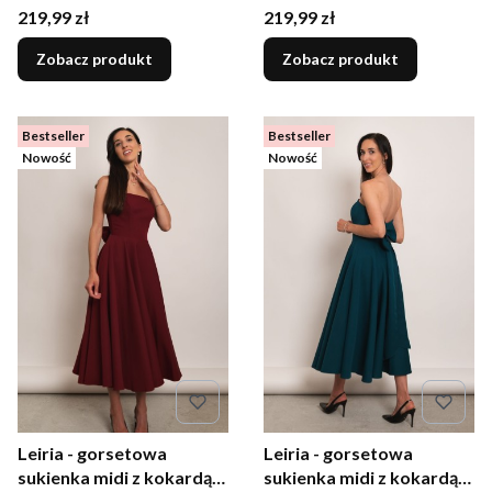
marszczeniem i różą
marszczeniem i różą
Cena
Cena
219,99 zł
219,99 zł
granatowa
mokka
Zobacz produkt
Zobacz produkt
Bestseller
Bestseller
Nowość
Nowość
Leiria - gorsetowa
Leiria - gorsetowa
sukienka midi z kokardą
sukienka midi z kokardą