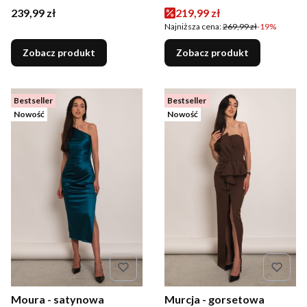
rękawami khaki
czekoladowa
Cena
Cena promocyjna
239,99 zł
219,99 zł
Najniższa cena:
269,99 zł
-19%
Zobacz produkt
Zobacz produkt
Bestseller
Bestseller
Nowość
Nowość
Moura - satynowa
Murcja - gorsetowa