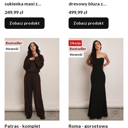
sukienka maxi z
dresowy bluza z
rozcięciem brązowa
rozpięciem i szerokie
Cena
Cena
249,99 zł
499,99 zł
spodnie czarny
Zobacz produkt
Zobacz produkt
Bestseller
Okazja
Nowość
Bestseller
Nowość
Patras - komplet
Roma - gorsetowa