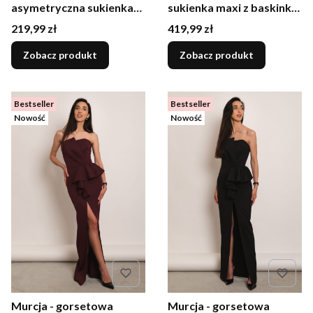
asymetryczna sukienka
sukienka maxi z baskinką
midi butelkowa zieleń
brązowa
Cena
Cena
219,99 zł
419,99 zł
Zobacz produkt
Zobacz produkt
Bestseller
Bestseller
Nowość
Nowość
Murcja - gorsetowa
Murcja - gorsetowa