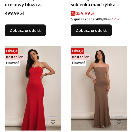
dresowy bluza z
sukienka maxi rybka
rozpięciem i szerokie
czarna
Cena
Cena promocyjna
499,99 zł
359,99 zł
spodnie czekoladowy
Najniższa cena:
409,99 zł
-12%
Zobacz produkt
Zobacz produkt
Okazja
Okazja
Bestseller
Bestseller
Nowość
Nowość