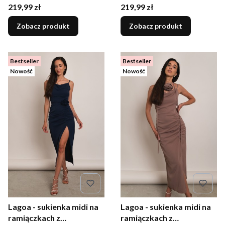
marszczeniem i różą
marszczeniem i różą
Cena
Cena
219,99 zł
219,99 zł
butelkowa zieleń
czarna
Zobacz produkt
Zobacz produkt
Bestseller
Bestseller
Nowość
Nowość
Lagoa - sukienka midi na
Lagoa - sukienka midi na
ramiączkach z
ramiączkach z