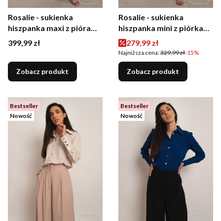
Rosalie - sukienka
Rosalie - sukienka
hiszpanka maxi z piórami
hiszpanka mini z piórkami
brązowa
brązowa
Cena
Cena promocyjna
399,99 zł
279,99 zł
Najniższa cena:
329,99 zł
-15%
Zobacz produkt
Zobacz produkt
Bestseller
Bestseller
Nowość
Nowość