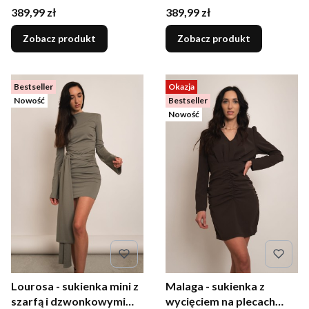
czekoladowy brąz
mokka
Cena
Cena
389,99 zł
389,99 zł
Zobacz produkt
Zobacz produkt
Bestseller
Okazja
Nowość
Bestseller
Nowość
Lourosa - sukienka mini z
Malaga - sukienka z
szarfą i dzwonkowymi
wycięciem na plecach