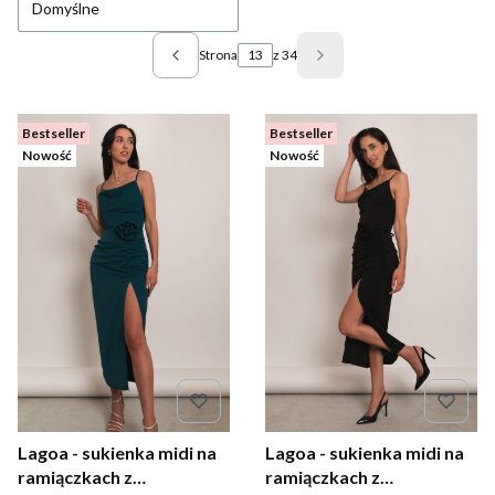
Domyślne
Strona
z 34
Poprzednie produkty
Następne produkty
Bestseller
Bestseller
Nowość
Nowość
Lagoa - sukienka midi na
Lagoa - sukienka midi na
ramiączkach z
ramiączkach z