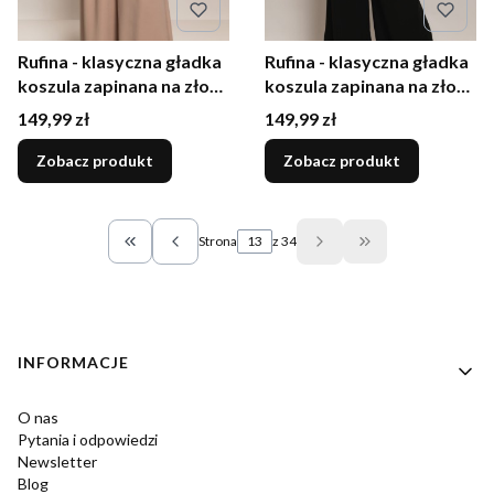
Rufina - klasyczna gładka
Rufina - klasyczna gładka
koszula zapinana na złote
koszula zapinana na złote
guziki beżowa
guziki chabrowa
Cena
Cena
149,99 zł
149,99 zł
Zobacz produkt
Zobacz produkt
Strona
z 34
Wróć do pierwszej strony z produktami
Przejdź do ostatn
Linki w stopce
INFORMACJE
O nas
Pytania i odpowiedzi
Newsletter
Blog