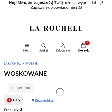
Hej! Miło, że tu jesteś :)
Twój rozmiar wyprzedał się?
Zapisz się do powiadomień
💌
Produkty w koszyku
Otwórz wyszukiwarkę
Menu
Szukaj
Zaloguj się
Koszyk
LA ROCHELL
SPODNIE
WOSKOWANE
SPODNIE
Filtry
Wyczyść filtry
Produkty:
3