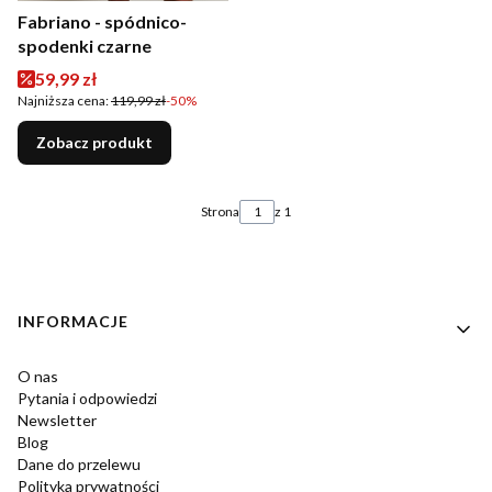
Fabriano - spódnico-
spodenki czarne
Cena promocyjna
59,99 zł
Najniższa cena:
119,99 zł
-50%
Zobacz produkt
Strona
z 1
Linki w stopce
INFORMACJE
O nas
Pytania i odpowiedzi
Newsletter
Blog
Dane do przelewu
Polityka prywatności