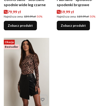
spodnie wide leg czarne
spodenki brązowe
Cena promocyjna
Cena promocyjna
79,99 zł
59,99 zł
Najniższa cena:
159,99 zł
-50%
Najniższa cena:
119,99 zł
-50%
Zobacz produkt
Zobacz produkt
Okazja
Bestseller