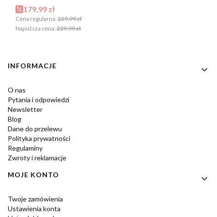
Cena promocyjna
179,99 zł
Cena regularna:
229,99 zł
Najniższa cena:
229,99 zł
Linki w stopce
INFORMACJE
O nas
Pytania i odpowiedzi
Newsletter
Blog
Dane do przelewu
Polityka prywatności
Regulaminy
Zwroty i reklamacje
MOJE KONTO
Twoje zamówienia
Ustawienia konta