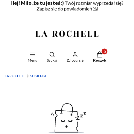
Hej! Miło, że tu jesteś :)
Twój rozmiar wyprzedał się?
Zapisz się do powiadomień
💌
Produkty w koszyku
Otwórz wyszukiwarkę
Menu
Szukaj
Zaloguj się
Koszyk
LA ROCHELL
SUKIENKI