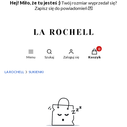
Hej! Miło, że tu jesteś :)
Twój rozmiar wyprzedał się?
Zapisz się do powiadomień
💌
Produkty w koszyku
Otwórz wyszukiwarkę
Menu
Szukaj
Zaloguj się
Koszyk
LA ROCHELL
SUKIENKI