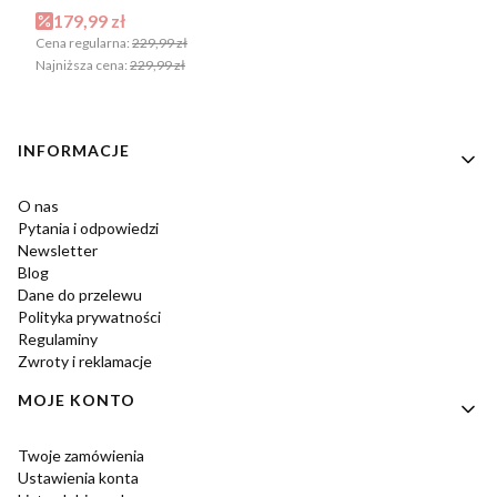
Cena promocyjna
179,99 zł
Cena regularna:
229,99 zł
Najniższa cena:
229,99 zł
Linki w stopce
INFORMACJE
O nas
Pytania i odpowiedzi
Newsletter
Blog
Dane do przelewu
Polityka prywatności
Regulaminy
Zwroty i reklamacje
MOJE KONTO
Twoje zamówienia
Ustawienia konta