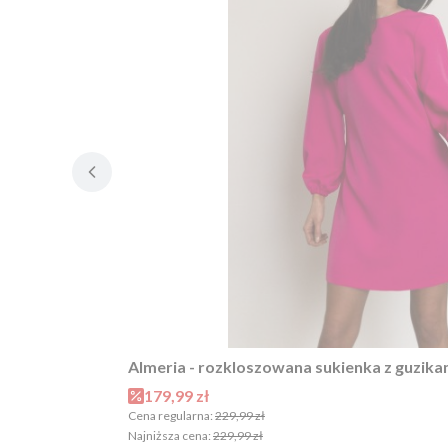
Almeria - rozkloszowana sukienka z guzik
Cena promocyjna
179,99 zł
Cena regularna:
229,99 zł
Najniższa cena:
229,99 zł