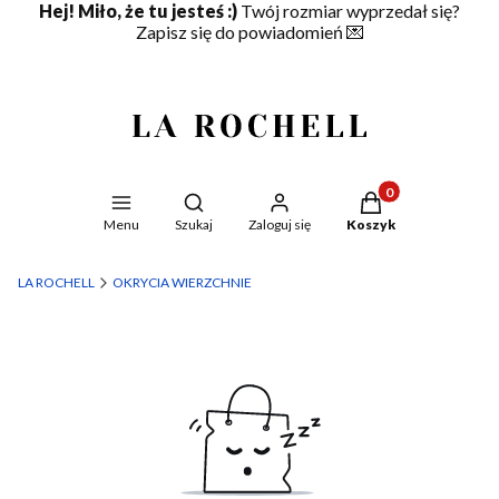
Hej! Miło, że tu jesteś :)
Twój rozmiar wyprzedał się?
Zapisz się do powiadomień
💌
Produkty w koszyku
Otwórz wyszukiwarkę
Menu
Szukaj
Zaloguj się
Koszyk
LA ROCHELL
OKRYCIA WIERZCHNIE