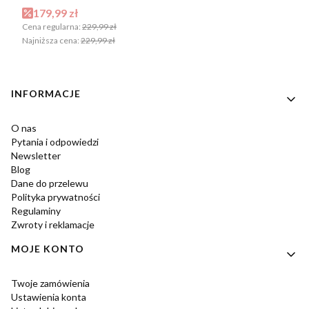
Cena promocyjna
179,99 zł
Cena regularna:
229,99 zł
Najniższa cena:
229,99 zł
Linki w stopce
INFORMACJE
O nas
Pytania i odpowiedzi
Newsletter
Blog
Dane do przelewu
Polityka prywatności
Regulaminy
Zwroty i reklamacje
MOJE KONTO
Twoje zamówienia
Ustawienia konta