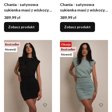
Chania - satynowa
Chania - satynowa
sukienka maxi z wiskozy
sukienka maxi z wiskozy
dekolt woda brązowa
dekolt woda różowa
Cena
Cena
389,99 zł
389,99 zł
Zobacz produkt
Zobacz produkt
Bestseller
Okazja
Nowość
Bestseller
Nowość