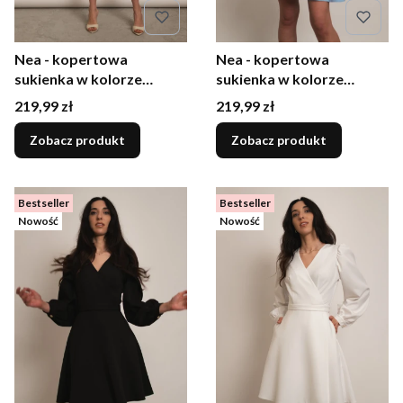
Nea - kopertowa
Nea - kopertowa
sukienka w kolorze
sukienka w kolorze
beżowym
błękitnym
Cena
Cena
219,99 zł
219,99 zł
Zobacz produkt
Zobacz produkt
Bestseller
Bestseller
Nowość
Nowość