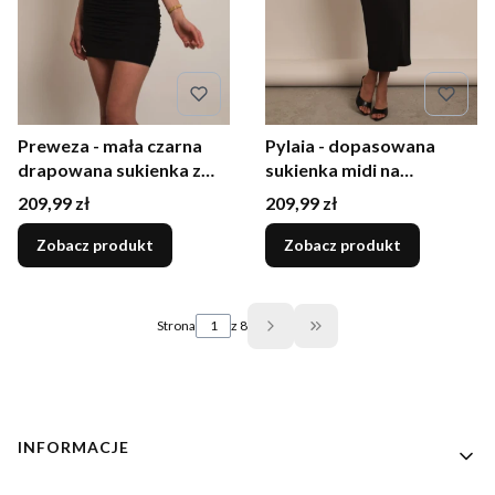
Preweza - mała czarna
Pylaia - dopasowana
drapowana sukienka z
sukienka midi na
różą
grubszych ramiączkach z
Cena
Cena
209,99 zł
209,99 zł
dekoltem karo czarna
Zobacz produkt
Zobacz produkt
Strona
z 8
Przejdź do ostatniej st
Linki w stopce
INFORMACJE