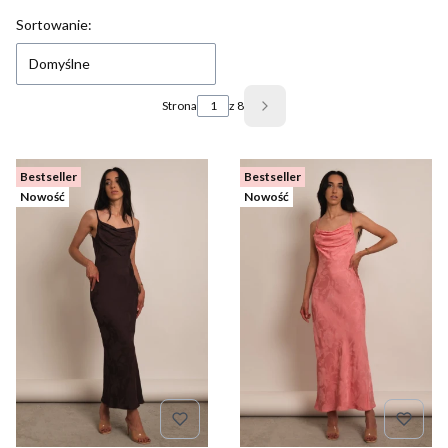
Lista produktów
Sortowanie:
Domyślne
Strona
z 8
Następne produkty
Bestseller
Bestseller
Nowość
Nowość