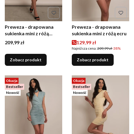
Preweza - drapowana
Preweza - drapowana
sukienka mini z różą
sukienka mini z różą ecru
czerwona
Cena
Cena promocyjna
209,99 zł
129,99 zł
Najniższa cena:
209,99 zł
-38%
Zobacz produkt
Zobacz produkt
Okazja
Okazja
Bestseller
Bestseller
Nowość
Nowość