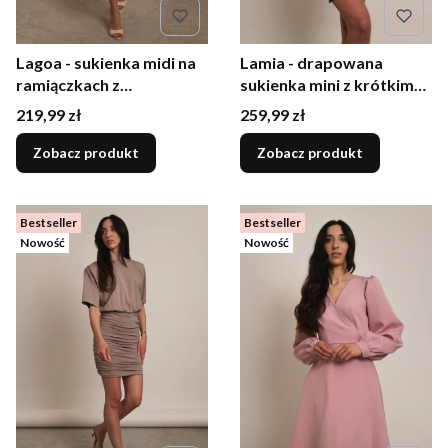
Lagoa - sukienka midi na
Lamia - drapowana
ramiączkach z
sukienka mini z krótkim
marszczeniem i różą
rękawem brązowa
Cena
Cena
219,99 zł
259,99 zł
pudrowy róż
Zobacz produkt
Zobacz produkt
Bestseller
Bestseller
Nowość
Nowość