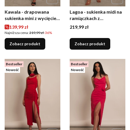
Kawala - drapowana
Lagoa - sukienka midi na
sukienka mini z wycięciem
ramiączkach z
i wiązaniem na plecach
marszczeniem i różą
Cena promocyjna
Cena
139,99 zł
219,99 zł
żółta
błękitna
Najniższa cena:
219,99 zł
-36%
Zobacz produkt
Zobacz produkt
Bestseller
Bestseller
Nowość
Nowość