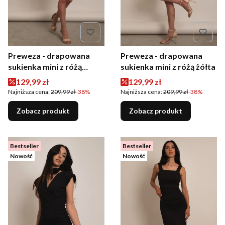
Preweza - drapowana
Preweza - drapowana
sukienka mini z różą
sukienka mini z różą żółta
miętowa
Cena promocyjna
Cena promocyjna
129,99 zł
129,99 zł
Najniższa cena:
209,99 zł
-38%
Najniższa cena:
209,99 zł
-38%
Zobacz produkt
Zobacz produkt
Bestseller
Bestseller
Nowość
Nowość