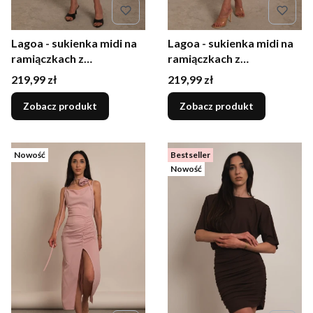
Lagoa - sukienka midi na
Lagoa - sukienka midi na
ramiączkach z
ramiączkach z
marszczeniem i różą
marszczeniem i różą
Cena
Cena
219,99 zł
219,99 zł
czerwona
fuksja
Zobacz produkt
Zobacz produkt
Nowość
Bestseller
Nowość