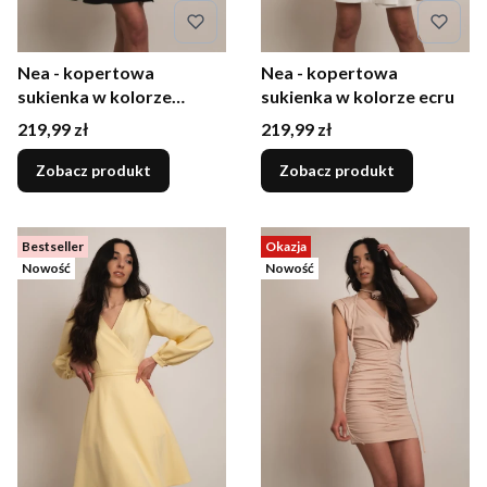
Nea - kopertowa
Nea - kopertowa
sukienka w kolorze
sukienka w kolorze ecru
czarnym
Cena
Cena
219,99 zł
219,99 zł
Zobacz produkt
Zobacz produkt
Bestseller
Okazja
Nowość
Nowość