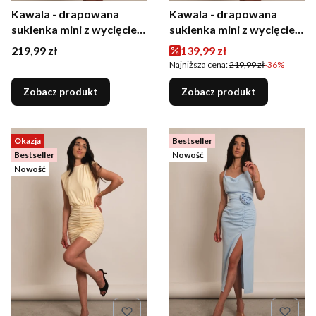
Kawala - drapowana
Kawala - drapowana
sukienka mini z wycięciem
sukienka mini z wycięciem
i wiązaniem na plecach
i wiązaniem na plecach w
Cena
Cena promocyjna
219,99 zł
139,99 zł
czarna
kolorze szałwiowym
Najniższa cena:
219,99 zł
-36%
Zobacz produkt
Zobacz produkt
Okazja
Bestseller
Bestseller
Nowość
Nowość