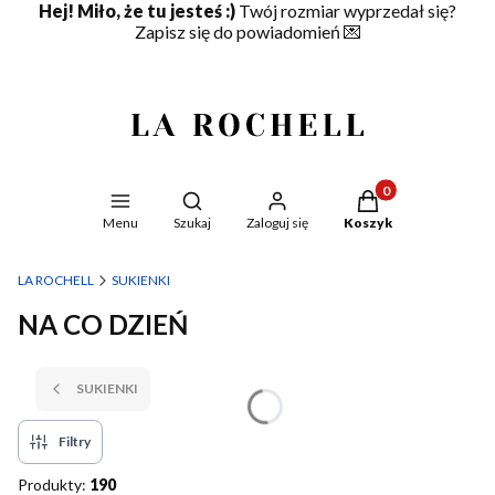
Hej! Miło, że tu jesteś :)
Twój rozmiar wyprzedał się?
Zapisz się do powiadomień
💌
Produkty w koszyku
Otwórz wyszukiwarkę
Menu
Szukaj
Zaloguj się
Koszyk
LA ROCHELL
SUKIENKI
NA CO DZIEŃ
SUKIENKI
Filtry
Produkty:
190