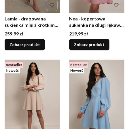
Lamia - drapowana
Nea - kopertowa
sukienka mini z krótkim
sukienka na długi rękaw
rękawem mokka
dusty rose
Cena
Cena
259,99 zł
219,99 zł
Zobacz produkt
Zobacz produkt
Bestseller
Bestseller
Nowość
Nowość