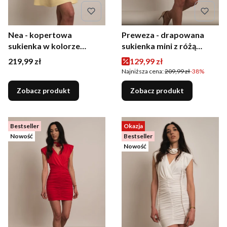
Nea - kopertowa
Preweza - drapowana
sukienka w kolorze
sukienka mini z różą
żółtym
beżowa
Cena
Cena promocyjna
219,99 zł
129,99 zł
Najniższa cena:
209,99 zł
-38%
Zobacz produkt
Zobacz produkt
Bestseller
Okazja
Nowość
Bestseller
Nowość