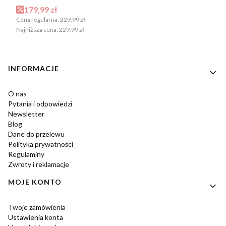
Cena promocyjna
179,99 zł
Cena regularna:
229,99 zł
Najniższa cena:
229,99 zł
Linki w stopce
INFORMACJE
O nas
Pytania i odpowiedzi
Newsletter
Blog
Dane do przelewu
Polityka prywatności
Regulaminy
Zwroty i reklamacje
MOJE KONTO
Twoje zamówienia
Ustawienia konta