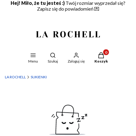
Hej! Miło, że tu jesteś :)
Twój rozmiar wyprzedał się?
Zapisz się do powiadomień
💌
Produkty w koszyku
Otwórz wyszukiwarkę
Menu
Szukaj
Zaloguj się
Koszyk
LA ROCHELL
SUKIENKI