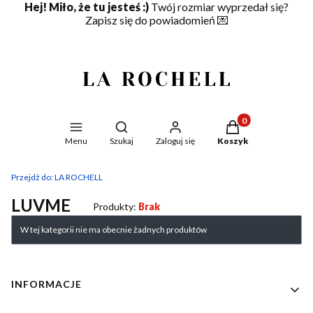
Hej! Miło, że tu jesteś :)
Twój rozmiar wyprzedał się?
Zapisz się do powiadomień
💌
Produkty w koszyku
Otwórz wyszukiwarkę
Menu
Szukaj
Zaloguj się
Koszyk
Przejdź do:
LA ROCHELL
LUVME
Produkty:
Brak
Lista produktów
W tej kategorii nie ma obecnie żadnych produktów
Linki w stopce
INFORMACJE