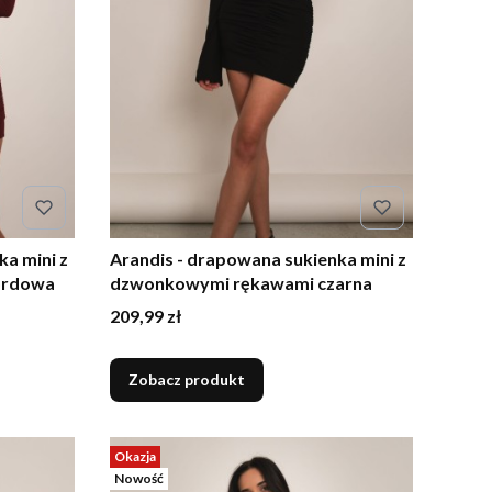
ka mini z
Arandis - drapowana sukienka mini z
ordowa
dzwonkowymi rękawami czarna
Cena
209,99 zł
Zobacz produkt
Okazja
Nowość