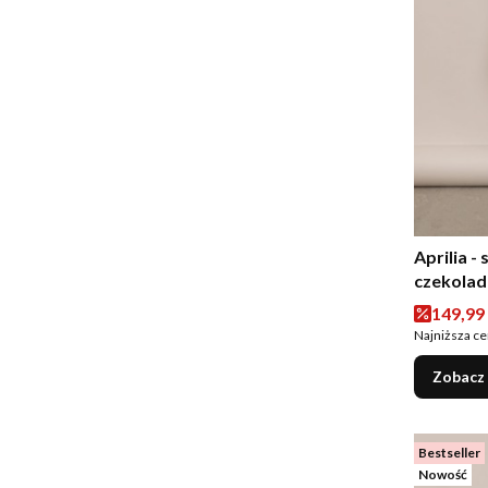
Aprilia -
czekola
Cena p
149,99 
Najniższa ce
Zobacz
Bestseller
Nowość