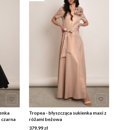
ienka
Tropea - błyszcząca sukienka maxi z
h czarna
różami beżowa
Cena
379,99 zł