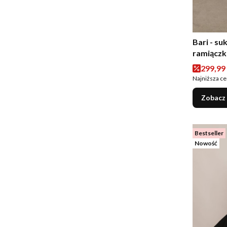
Bari - su
ramiączk
Cena p
299,99 
Najniższa ce
Zobacz
Bestseller
Nowość