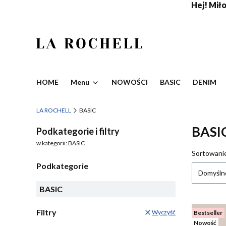
Hej! Miło,
HOME
Menu
NOWOŚCI
BASIC
DENIM
LA ROCHELL
BASIC
BASI
Podkategorie i filtry
w kategorii: BASIC
Lista
Sortowani
Podkategorie
Domyśln
BASIC
Filtry
Wyczyść
Bestseller
Nowość