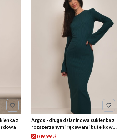
kienka z
Argos - długa dzianinowa sukienka z
ordowa
rozszerzanymi rękawami butelkowa
zieleń
Cena promocyjna
109,99 zł