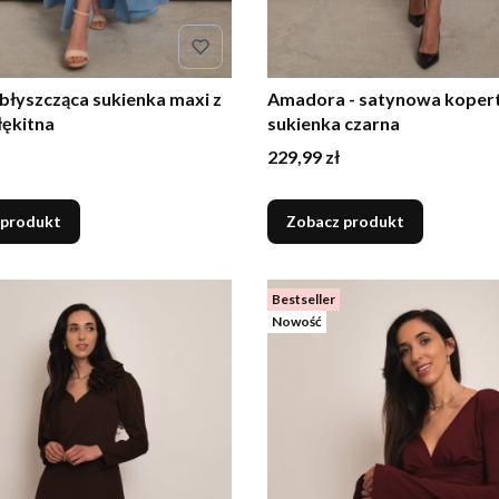
 błyszcząca sukienka maxi z
Amadora - satynowa kope
łękitna
sukienka czarna
Cena
229,99 zł
 produkt
Zobacz produkt
Bestseller
Nowość