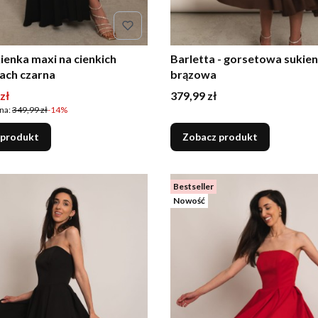
kienka maxi na cienkich
Barletta - gorsetowa sukien
ach czarna
brązowa
romocyjna
Cena
zł
379,99 zł
na:
349,99 zł
-14%
 produkt
Zobacz produkt
Bestseller
Nowość