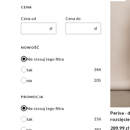
CENA
Cena od
Cena do
zł
zł
NOWOŚĆ
Nie stosuj tego filtra
344
tak
205
nie
PROMOCJA
Nie stosuj tego filtra
Perisa -
156
rozcięci
tak
Cena
289,99 zł
393
nie