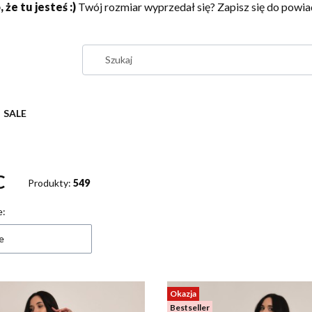
 że tu jesteś :)
Twój rozmiar wyprzedał się? Zapisz się do pow
SALE
C
Produkty:
549
 produktów
e:
e
Okazja
Bestseller