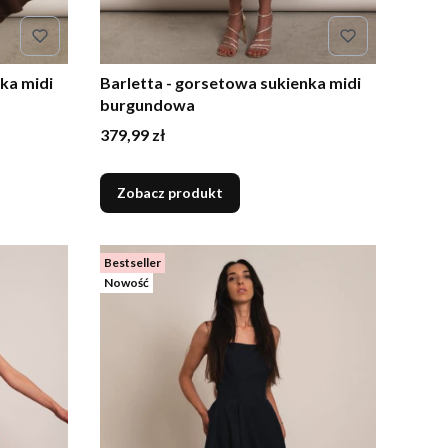
ka midi
Barletta - gorsetowa sukienka midi
burgundowa
Cena
379,99 zł
Zobacz produkt
Bestseller
Nowość