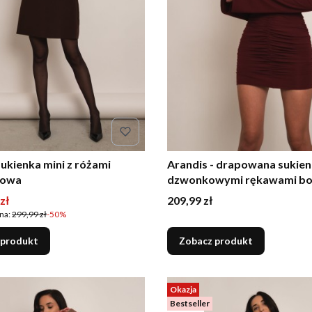
 sukienka mini z różami
Arandis - drapowana sukien
dowa
dzwonkowymi rękawami b
romocyjna
Cena
zł
209,99 zł
na:
299,99 zł
-50%
 produkt
Zobacz produkt
Okazja
Bestseller