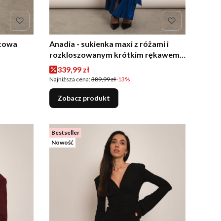
rtowa
Anadia - sukienka maxi z różami i
rozkloszowanym krótkim rękawem
chabrowa
Cena promocyjna
339,99 zł
Najniższa cena:
389,99 zł
-13%
Zobacz produkt
Bestseller
Nowość