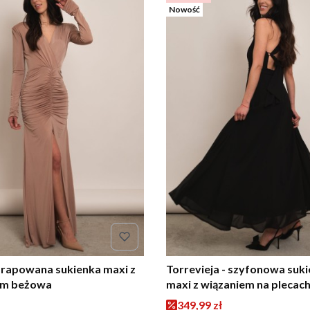
Nowość
 drapowana sukienka maxi z
Torrevieja - szyfonowa suk
em beżowa
maxi z wiązaniem na plecac
Cena promocyjna
349,99 zł