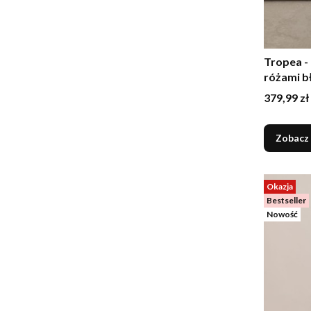
Tropea -
różami b
Cena
379,99 zł
Zobacz
Okazja
Bestseller
Nowość