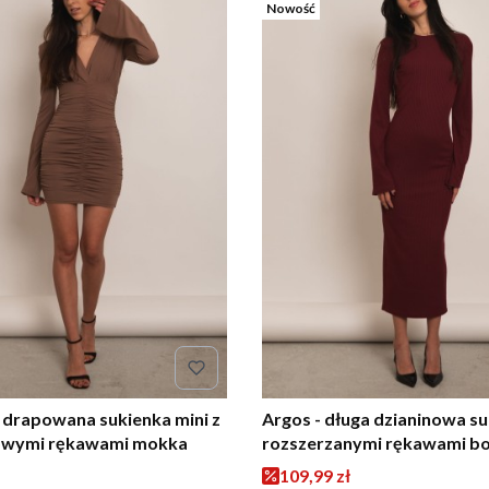
Nowość
- drapowana sukienka mini z
Argos - długa dzianinowa su
wymi rękawami mokka
rozszerzanymi rękawami b
Cena promocyjna
109,99 zł