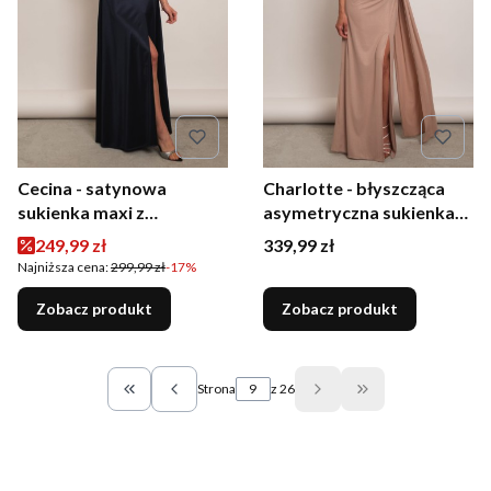
Cecina - satynowa
Charlotte - błyszcząca
sukienka maxi z
asymetryczna sukienka
sznurowanym tyłem
beżowa
Cena promocyjna
Cena
249,99 zł
339,99 zł
granatowa
Najniższa cena:
299,99 zł
-17%
Zobacz produkt
Zobacz produkt
Strona
z 26
Wróć do pierwszej strony z produktami
Przejdź do ostatn