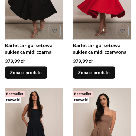
Barletta - gorsetowa
Barletta - gorsetowa
sukienka midi czarna
sukienka midi czerwona
Cena
Cena
379,99 zł
379,99 zł
Zobacz produkt
Zobacz produkt
Bestseller
Bestseller
Nowość
Nowość