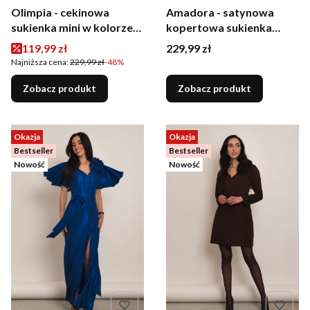
Olimpia - cekinowa
Amadora - satynowa
sukienka mini w kolorze
kopertowa sukienka
srebrnym
czarna
Cena promocyjna
Cena
119,99 zł
229,99 zł
Najniższa cena:
229,99 zł
-48%
Zobacz produkt
Zobacz produkt
Okazja
Okazja
Bestseller
Bestseller
Nowość
Nowość