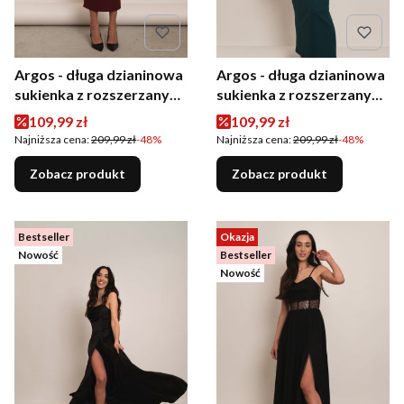
Argos - długa dzianinowa
Argos - długa dzianinowa
sukienka z rozszerzanymi
sukienka z rozszerzanymi
rękawami bordowa
rękawami butelkowa
Cena promocyjna
Cena promocyjna
109,99 zł
109,99 zł
zieleń
Najniższa cena:
209,99 zł
-48%
Najniższa cena:
209,99 zł
-48%
Zobacz produkt
Zobacz produkt
Bestseller
Okazja
Nowość
Bestseller
Nowość