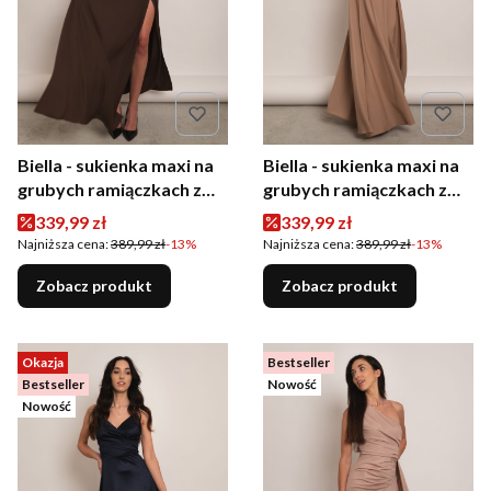
Biella - sukienka maxi na
Biella - sukienka maxi na
grubych ramiączkach z
grubych ramiączkach z
rozcięciem i różami
rozcięciem i różami
Cena promocyjna
Cena promocyjna
339,99 zł
339,99 zł
brązowa
karmelowa
Najniższa cena:
389,99 zł
-13%
Najniższa cena:
389,99 zł
-13%
Zobacz produkt
Zobacz produkt
Okazja
Bestseller
Bestseller
Nowość
Nowość