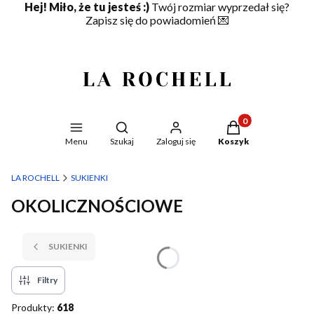
Hej! Miło, że tu jesteś :)
Twój rozmiar wyprzedał się?
Zapisz się do powiadomień
💌
Produkty w koszyku
Otwórz wyszukiwarkę
Menu
Szukaj
Zaloguj się
Koszyk
LA ROCHELL
SUKIENKI
OKOLICZNOŚCIOWE
SUKIENKI
Filtry
Produkty:
618