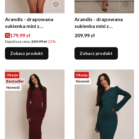
Arandis - drapowana
Arandis - drapowana
sukienka mini z
sukienka mini z
dzwonkowymi rękawami
dzwonkowymi rękawami
Cena promocyjna
Cena
179,99 zł
209,99 zł
czerwona
mokka
Najniższa cena:
229,99 zł
-22%
Zobacz produkt
Zobacz produkt
Okazja
Okazja
Bestseller
Nowość
Nowość