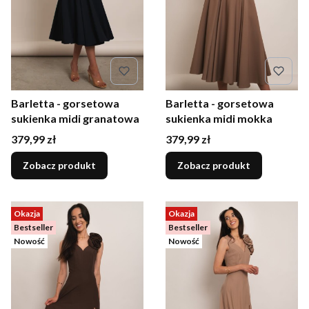
Barletta - gorsetowa
Barletta - gorsetowa
sukienka midi granatowa
sukienka midi mokka
Cena
Cena
379,99 zł
379,99 zł
Zobacz produkt
Zobacz produkt
Okazja
Okazja
Bestseller
Bestseller
Nowość
Nowość