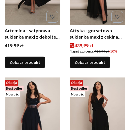
Artemida - satynowa
Attyka - gorsetowa
sukienka maxi z dekoltem
sukienka maxi z cekinami i
woda i gorsetem czarna
tiulem czarna
Cena
Cena promocyjna
419,99 zł
439,99 zł
Najniższa cena:
489,99 zł
-10%
Zobacz produkt
Zobacz produkt
Okazja
Okazja
Bestseller
Bestseller
Nowość
Nowość