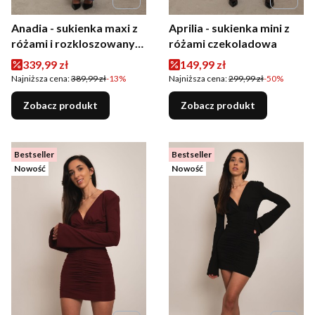
Anadia - sukienka maxi z
Aprilia - sukienka mini z
różami i rozkloszowanym
różami czekoladowa
krótkim rękawem
Cena promocyjna
Cena promocyjna
339,99 zł
149,99 zł
chabrowa
Najniższa cena:
389,99 zł
-13%
Najniższa cena:
299,99 zł
-50%
Zobacz produkt
Zobacz produkt
Bestseller
Bestseller
Nowość
Nowość