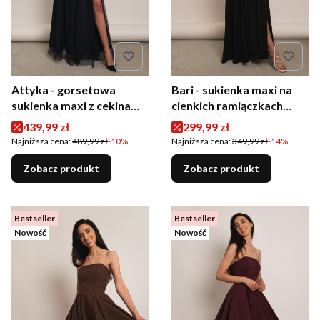
Attyka - gorsetowa
Bari - sukienka maxi na
sukienka maxi z cekinami i
cienkich ramiączkach
tiulem granatowa
czarna
Cena promocyjna
Cena promocyjna
439,99 zł
299,99 zł
Najniższa cena:
489,99 zł
-10%
Najniższa cena:
349,99 zł
-14%
Zobacz produkt
Zobacz produkt
Bestseller
Bestseller
Nowość
Nowość