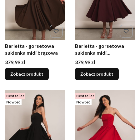
Barletta - gorsetowa
Barletta - gorsetowa
sukienka midi brązowa
sukienka midi
burgundowa
Cena
Cena
379,99 zł
379,99 zł
Zobacz produkt
Zobacz produkt
Bestseller
Bestseller
Nowość
Nowość