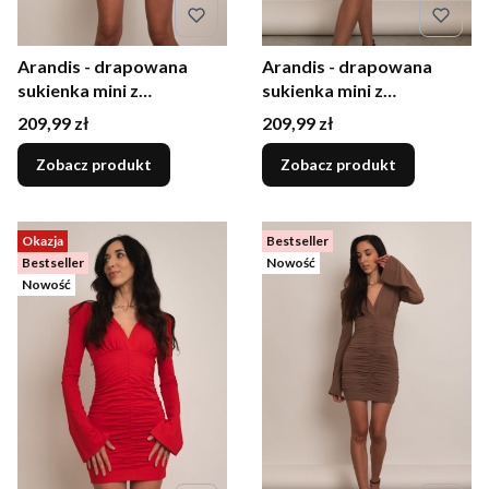
Arandis - drapowana
Arandis - drapowana
sukienka mini z
sukienka mini z
dzwonkowymi rękawami
dzwonkowymi rękawami
Cena
Cena
209,99 zł
209,99 zł
bordowa
czarna
Zobacz produkt
Zobacz produkt
Okazja
Bestseller
Bestseller
Nowość
Nowość