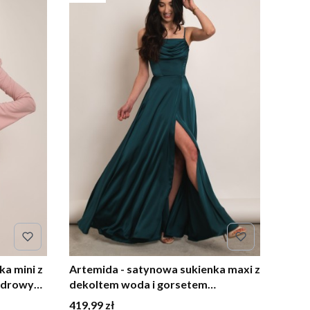
ka mini z
Artemida - satynowa sukienka maxi z
udrowy
dekoltem woda i gorsetem
butelkowa zieleń
Cena
419,99 zł