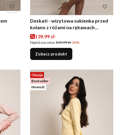
niem
Deskati - wizytowa sukienka przed
kolano z różami na rękawach
błękitna
Cena promocyjna
139,99 zł
Najniższa cena:
219,99 zł
-36%
Zobacz produkt
Okazja
Bestseller
Nowość