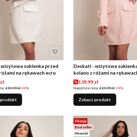
- wizytowa sukienka przed
Deskati - wizytowa sukienk
 różami na rękawach ecru
kolano z różami na rękawac
pudrowy róż
romocyjna
Cena promocyjna
zł
139,99 zł
na:
219,99 zł
-36%
Najniższa cena:
219,99 zł
-36%
 produkt
Zobacz produkt
Okazja
Bestseller
Nowość