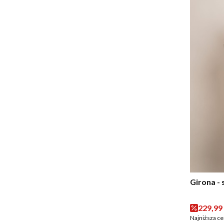
Girona - 
Cena p
229,99 
Najniższa ce