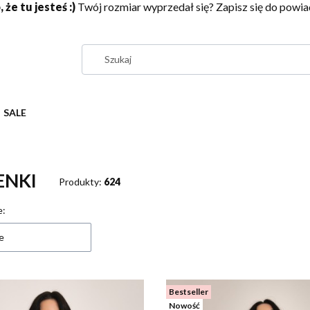
 że tu jesteś :)
Twój rozmiar wyprzedał się? Zapisz się do pow
SALE
ENKI
Produkty:
624
 produktów
e:
e
Bestseller
Nowość