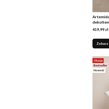
Artemida
dekoltem
róż
Cena
419,99 zł
Zobacz
Okazja
Bestseller
Nowość