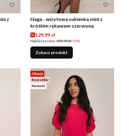
ni z
Haga - wizytowa sukienka mini z
krótkim rękawem czerwona
Cena promocyjna
129,99 zł
Najniższa cena:
199,99 zł
-35%
Zobacz produkt
Okazja
Bestseller
Nowość