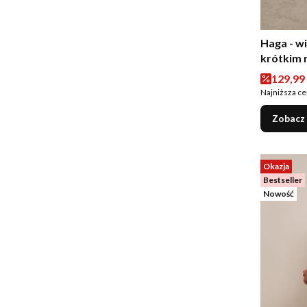
Haga - w
krótkim 
Cena p
129,99 
Najniższa ce
Zobacz
Okazja
Bestseller
Nowość