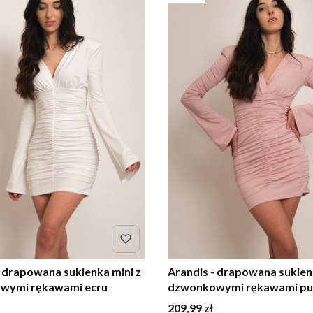
- drapowana sukienka mini z
Arandis - drapowana sukien
wymi rękawami ecru
dzwonkowymi rękawami p
róż
Cena
209,99 zł