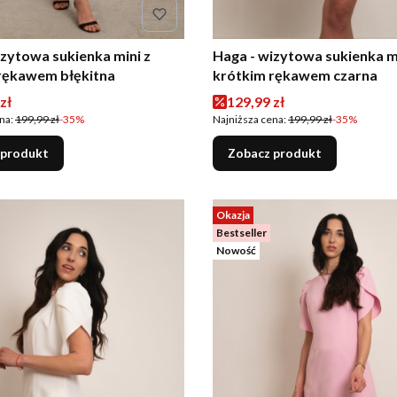
izytowa sukienka mini z
Haga - wizytowa sukienka mi
rękawem błękitna
krótkim rękawem czarna
romocyjna
Cena promocyjna
zł
129,99 zł
na:
199,99 zł
-35%
Najniższa cena:
199,99 zł
-35%
 produkt
Zobacz produkt
Okazja
Bestseller
Nowość