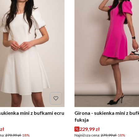
sukienka mini z bufkami ecru
Girona - sukienka mini z bu
fuksja
romocyjna
Cena promocyjna
zł
229,99 zł
na:
279,99 zł
-18%
Najniższa cena:
279,99 zł
-18%