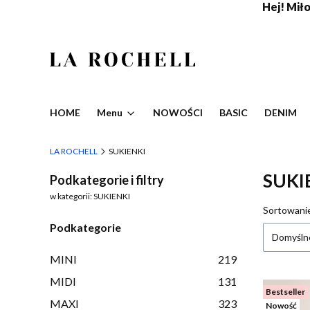
Hej! Miło,
HOME
Menu
NOWOŚCI
BASIC
DENIM
LA ROCHELL
SUKIENKI
SUKI
Podkategorie i filtry
w kategorii: SUKIENKI
Lista
Sortowani
Podkategorie
Domyśln
MINI
219
MIDI
131
Bestseller
MAXI
323
Nowość