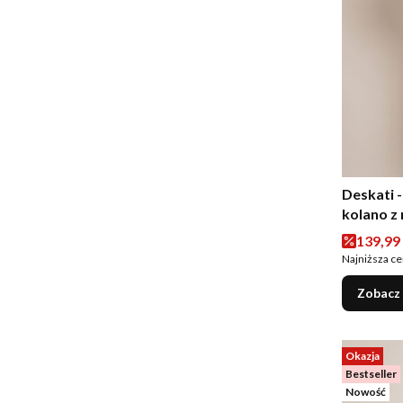
Deskati 
kolano z
Cena p
139,99 
Najniższa ce
Zobacz
Okazja
Bestseller
Nowość