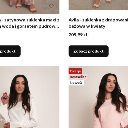
 - satynowa sukienka maxi z
Avila - sukienka z drapowa
 woda i gorsetem pudrowy
beżowa w kwiaty
Cena
209,99 zł
 produkt
Zobacz produkt
Okazja
Bestseller
Nowość