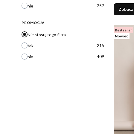
257
nie
Zobacz
PROMOCJA
Bestseller
Nie stosuj tego filtra
Nowość
215
tak
409
nie