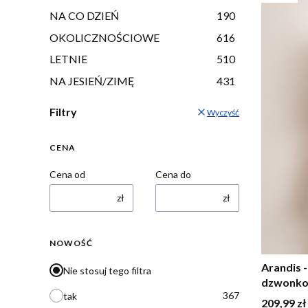
NA CO DZIEŃ
190
OKOLICZNOŚCIOWE
616
LETNIE
510
NA JESIEŃ/ZIMĘ
431
Filtry
Wyczyść
CENA
Cena od
Cena do
zł
zł
NOWOŚĆ
Arandis 
Nie stosuj tego filtra
dzwonko
367
tak
Cena
209,99 zł