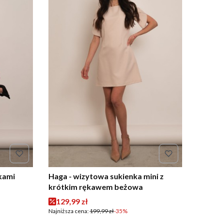
fkami
Haga - wizytowa sukienka mini z
krótkim rękawem beżowa
Cena promocyjna
129,99 zł
Najniższa cena:
199,99 zł
-35%