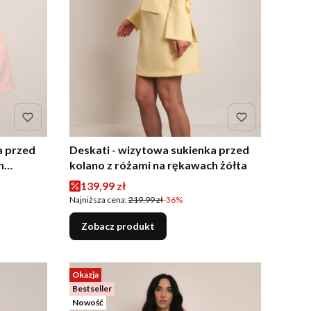
a przed
Deskati - wizytowa sukienka przed
h
kolano z różami na rękawach żółta
Cena promocyjna
139,99 zł
Najniższa cena:
219,99 zł
-36%
Zobacz produkt
Okazja
Bestseller
Nowość