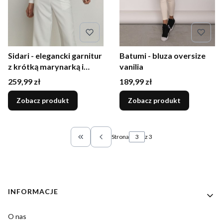
Sidari - elegancki garnitur
Batumi - bluza oversize
z krótką marynarką i
vanilia
szerokimi spodniami ecru
Cena
Cena
259,99 zł
189,99 zł
Zobacz produkt
Zobacz produkt
Strona
z 3
Wróć do pierwszej strony z produktami
Linki w stopce
INFORMACJE
O nas