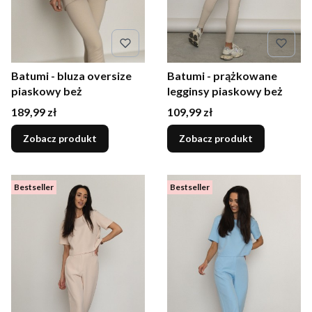
Batumi - bluza oversize
Batumi - prążkowane
piaskowy beż
legginsy piaskowy beż
Cena
Cena
189,99 zł
109,99 zł
Zobacz produkt
Zobacz produkt
Bestseller
Bestseller