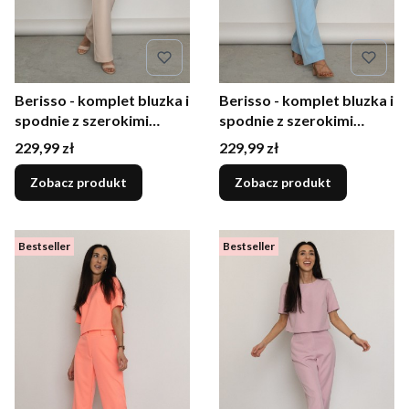
Berisso - komplet bluzka i
Berisso - komplet bluzka i
spodnie z szerokimi
spodnie z szerokimi
nogawkami beżowy
nogawkami błękitny
Cena
Cena
229,99 zł
229,99 zł
Zobacz produkt
Zobacz produkt
Bestseller
Bestseller