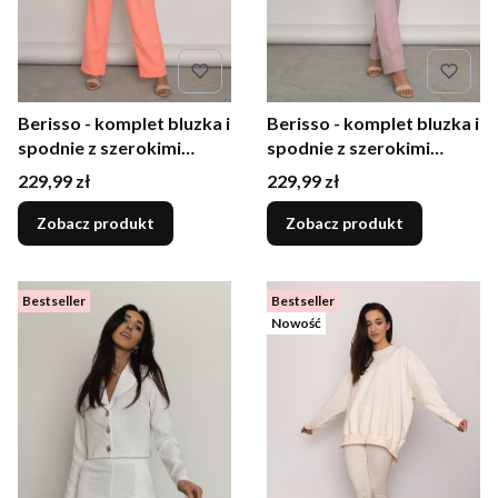
Berisso - komplet bluzka i
Berisso - komplet bluzka i
spodnie z szerokimi
spodnie z szerokimi
nogawkami morela
nogawkami pudrowy róż
Cena
Cena
229,99 zł
229,99 zł
Zobacz produkt
Zobacz produkt
Bestseller
Bestseller
Nowość