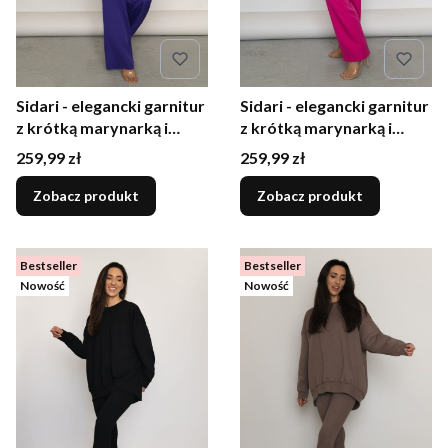
Sidari - elegancki garnitur
Sidari - elegancki garnitur
z krótką marynarką i
z krótką marynarką i
szerokimi spodniami
szerokimi spodniami
Cena
Cena
259,99 zł
259,99 zł
fioletowy
fuksja
Zobacz produkt
Zobacz produkt
Bestseller
Bestseller
Nowość
Nowość