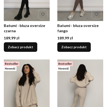
Batumi - bluza oversize
Batumi - bluza oversize
czarna
fango
Cena
Cena
189,99 zł
189,99 zł
Zobacz produkt
Zobacz produkt
Bestseller
Bestseller
Nowość
Nowość