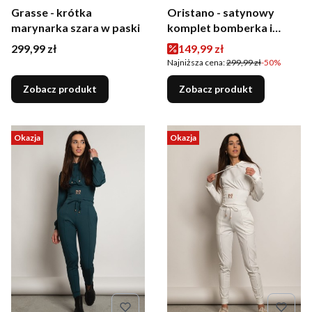
Grasse - krótka
Oristano - satynowy
marynarka szara w paski
komplet bomberka i
spodnie czarny
Cena
Cena promocyjna
299,99 zł
149,99 zł
Najniższa cena:
299,99 zł
-50%
Zobacz produkt
Zobacz produkt
Okazja
Okazja