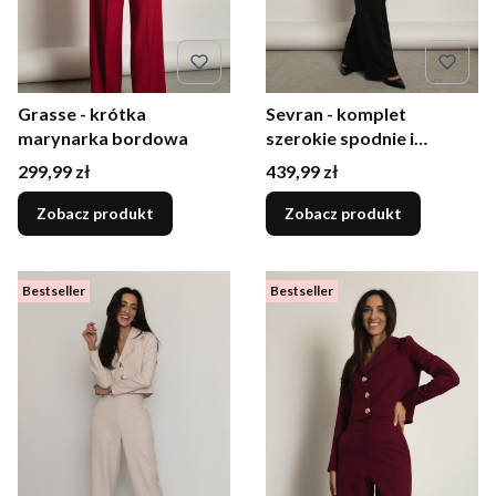
Grasse - krótka
Sevran - komplet
marynarka bordowa
szerokie spodnie i
asymetryczna bluzka z
Cena
Cena
299,99 zł
439,99 zł
piórkami czarny
Zobacz produkt
Zobacz produkt
Bestseller
Bestseller