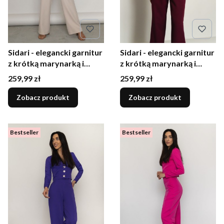
Sidari - elegancki garnitur
Sidari - elegancki garnitur
z krótką marynarką i
z krótką marynarką i
szerokimi spodniami
szerokimi spodniami
Cena
Cena
259,99 zł
259,99 zł
beżowy
bordowy
Zobacz produkt
Zobacz produkt
Bestseller
Bestseller