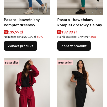
Pasaro - bawełniany
Pasaro - bawełniany
komplet dresowy
komplet dresowy zielony
niebieski
Cena promocyjna
Cena promocyjna
139,99 zł
139,99 zł
Najniższa cena:
279,99 zł
-50%
Najniższa cena:
279,99 zł
-50%
Zobacz produkt
Zobacz produkt
Bestseller
Bestseller