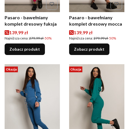
Pasaro - bawełniany
Pasaro - bawełniany
komplet dresowy fuksja
komplet dresowy mocca
Cena promocyjna
Cena promocyjna
139,99 zł
139,99 zł
Najniższa cena:
279,99 zł
-50%
Najniższa cena:
279,99 zł
-50%
Zobacz produkt
Zobacz produkt
Okazja
Okazja