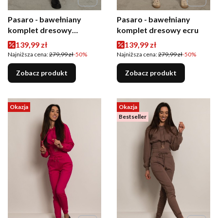
Pasaro - bawełniany
Pasaro - bawełniany
komplet dresowy
komplet dresowy ecru
butelkowa zieleń
Cena promocyjna
Cena promocyjna
139,99 zł
139,99 zł
Najniższa cena:
279,99 zł
-50%
Najniższa cena:
279,99 zł
-50%
Zobacz produkt
Zobacz produkt
Okazja
Okazja
Bestseller