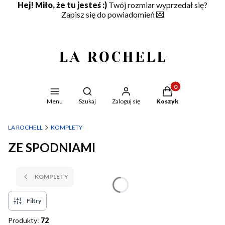
Hej! Miło, że tu jesteś :)
Twój rozmiar wyprzedał się?
Zapisz się do powiadomień
💌
Produkty w koszyku
Otwórz wyszukiwarkę
Menu
Szukaj
Zaloguj się
Koszyk
LA ROCHELL
KOMPLETY
ZE SPODNIAMI
KOMPLETY
Filtry
Produkty:
72