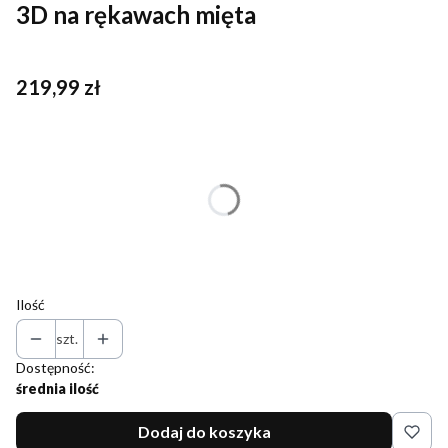
3D na rękawach mięta
Cena
219,99 zł
Wybierz wariant produktu:
Poszczególne warianty mogą różnić się ceną
*
Rozmiar
Wybierz
Ilość
szt.
Dostępność:
średnia ilość
Dodaj do koszyka