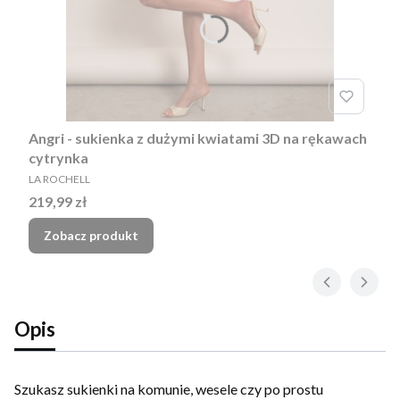
Angri - sukienka z dużymi kwiatami 3D na rękawach
cytrynka
PRODUCENT
LA ROCHELL
Cena
219,99 zł
Zobacz produkt
Opis
Szukasz sukienki na komunie, wesele czy po prostu