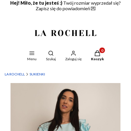
Hej! Miło, że tu jesteś :)
Twój rozmiar wyprzedał się?
Zapisz się do powiadomień
💌
Produkty w koszyku
Otwórz wyszukiwarkę
Menu
Szukaj
Zaloguj się
Koszyk
LA ROCHELL
SUKIENKI