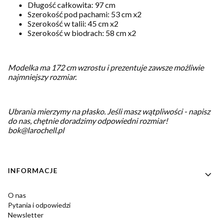
Długość całkowita: 97 cm
Szerokość pod pachami: 53 cm x2
Szerokość w talii: 45 cm x2
Szerokość w biodrach: 58 cm x2
Modelka ma 172 cm wzrostu i prezentuje zawsze możliwie
najmniejszy rozmiar.
Ubrania mierzymy na płasko.
Jeśli masz wątpliwości - napisz
do nas, chętnie doradzimy odpowiedni rozmiar!
bok@larochell.pl
Linki w stopce
INFORMACJE
O nas
Pytania i odpowiedzi
Newsletter