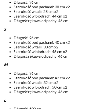
Długość: 96 cm
Szerokość pod pachami: 38 cm x2
Szerokość w talii: 28 cm x2
Szerokość w biodrach: 44 cm x2
Długość rękawa od pachy: 46 cm
S
Długość: 96 cm
Szerokość pod pachami: 40 cm x2
Szerokość w talii: 30 cm x2
Szerokość w biodrach: 46 cm x2
Długość rękawa od pachy: 46 cm
M
Długość: 96 cm
Szerokość pod pachami: 42 cm x2
Szerokość w talii: 32 cm x2
Szerokość w biodrach: 50 cm x2
Długość rękawa od pachy: 46 cm
L
Długość: 100 cm