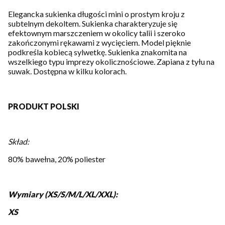
Elegancka sukienka długości mini o prostym kroju z
subtelnym dekoltem. Sukienka charakteryzuje się
efektownym marszczeniem w okolicy talii i szeroko
zakończonymi rękawami z wycięciem. Model pięknie
podkreśla kobiecą sylwetkę. Sukienka znakomita na
wszelkiego typu imprezy okolicznościowe. Zapiana z tyłu na
suwak. Dostępna w kilku kolorach.
PRODUKT POLSKI
Skład:
80% bawełna, 20% poliester
Wymiary (XS/S/M/L/XL/XXL):
XS