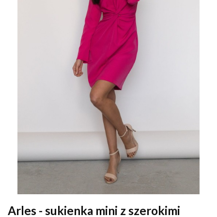
Arles - sukienka mini z szerokimi