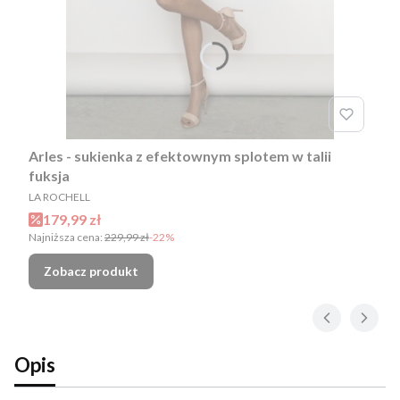
Arles - sukienka z efektownym splotem w talii
fuksja
PRODUCENT
LA ROCHELL
Cena promocyjna
179,99 zł
Najniższa cena:
229,99 zł
-22%
Zobacz produkt
Opis