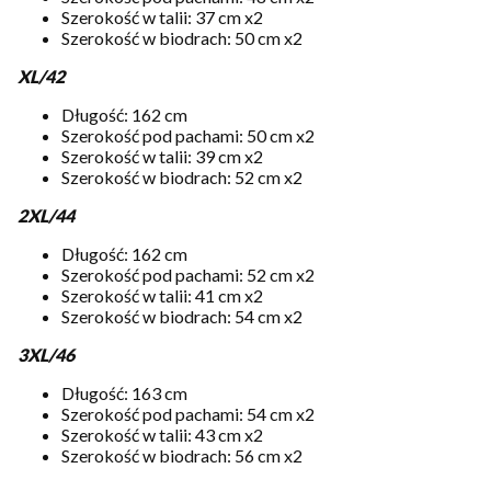
Szerokość w talii: 37 cm x2
Szerokość w biodrach: 50 cm x2
XL/42
Długość: 162 cm
Szerokość pod pachami: 50 cm x2
Szerokość w talii: 39 cm x2
Szerokość w biodrach: 52 cm x2
2XL/44
Długość: 162 cm
Szerokość pod pachami: 52 cm x2
Szerokość w talii: 41 cm x2
Szerokość w biodrach: 54 cm x2
3XL/46
Długość: 163 cm
Szerokość pod pachami: 54 cm x2
Szerokość w talii: 43 cm x2
Szerokość w biodrach: 56 cm x2