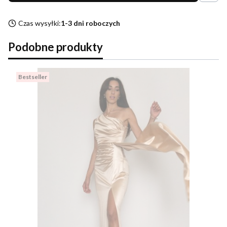
Czas wysyłki:
1-3 dni roboczych
Podobne produkty
Bestseller