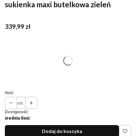
sukienka maxi butelkowa zieleń
Cena
339,99 zł
Wybierz wariant produktu:
Poszczególne warianty mogą różnić się ceną
*
Rozmiar
Wybierz
Ilość
szt.
Dostępność:
średnia ilość
Dodaj do koszyka