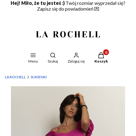
Hej! Miło, że tu jesteś :)
Twój rozmiar wyprzedał się?
Zapisz się do powiadomień
💌
Produkty w koszyku
Otwórz wyszukiwarkę
Menu
Szukaj
Zaloguj się
Koszyk
LA ROCHELL
SUKIENKI