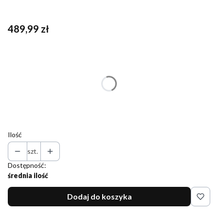
Cena
489,99 zł
Wybierz wariant produktu:
Poszczególne warianty mogą różnić się ceną
*
Rozmiar
Wybierz
Ilość
szt.
Dostępność:
średnia ilość
Dodaj do koszyka