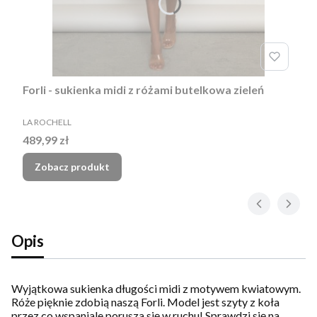
Forli - sukienka midi z różami butelkowa zieleń
PRODUCENT
LA ROCHELL
Cena
489,99 zł
Zobacz produkt
Opis
Wyjątkowa sukienka długości midi z motywem kwiatowym.
Róże pięknie zdobią naszą Forli. Model jest szyty z koła
przez co wspaniale porusza się w ruchu! Sprawdzi się na