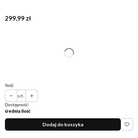
Cena
299,99 zł
Wybierz wariant produktu:
Poszczególne warianty mogą różnić się ceną
*
Rozmiar
Wybierz
Ilość
szt.
Dostępność:
średnia ilość
Dodaj do koszyka