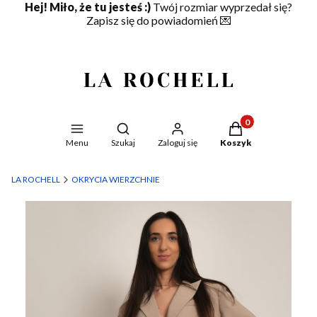
Hej! Miło, że tu jesteś :)
Twój rozmiar wyprzedał się?
Zapisz się do powiadomień
💌
Produkty w koszyku
Otwórz wyszukiwarkę
Menu
Szukaj
Zaloguj się
Koszyk
LA ROCHELL
OKRYCIA WIERZCHNIE