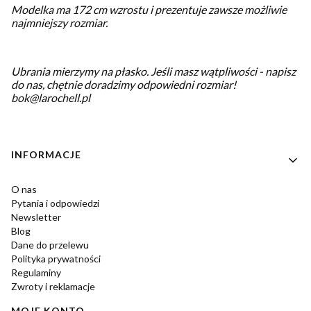
Modelka ma 172 cm wzrostu i prezentuje zawsze możliwie
najmniejszy rozmiar.
Ubrania mierzymy na płasko.
Jeśli masz wątpliwości - napisz
do nas, chętnie doradzimy odpowiedni rozmiar!
bok@larochell.pl
Linki w stopce
INFORMACJE
O nas
Pytania i odpowiedzi
Newsletter
Blog
Dane do przelewu
Polityka prywatności
Regulaminy
Zwroty i reklamacje
MOJE KONTO