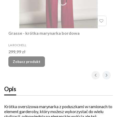
Grasse - krótka marynarka bordowa
PRODUCENT
LA ROCHELL
Cena
299,99 zł
Zobacz produkt
Opis
Krótka oversizowa marynarka z poduszkami w ramionach to
element garderoby, który możesz wykorzystać do wielu
stylizacji, odpowiednia na eleganckie wyjścia ale też