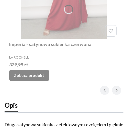
Imperia - satynowa sukienka czerwona
PRODUCENT
LA ROCHELL
Cena
339,99 zł
Zobacz produkt
Opis
Długa satynowa sukienka z efektownym rozcięciem i pięknie