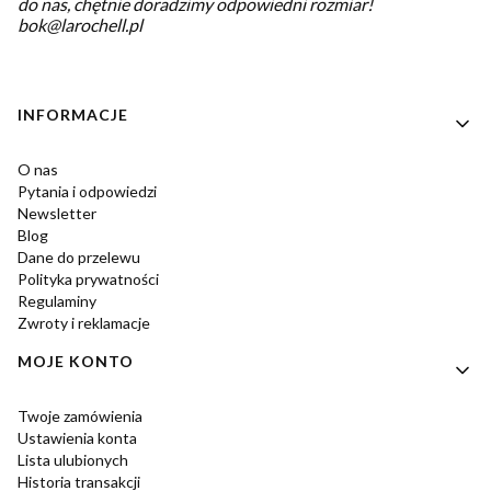
do nas, chętnie doradzimy odpowiedni rozmiar!
bok@larochell.pl
Linki w stopce
INFORMACJE
O nas
Pytania i odpowiedzi
Newsletter
Blog
Dane do przelewu
Polityka prywatności
Regulaminy
Zwroty i reklamacje
MOJE KONTO
Twoje zamówienia
Ustawienia konta
Lista ulubionych
Historia transakcji