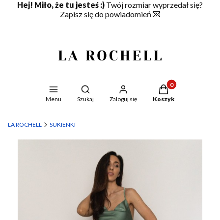
Hej! Miło, że tu jesteś :)
Twój rozmiar wyprzedał się?
Zapisz się do powiadomień
💌
Produkty w koszyku
Otwórz wyszukiwarkę
Menu
Szukaj
Zaloguj się
Koszyk
LA ROCHELL
SUKIENKI