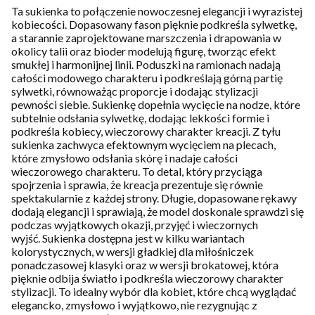
Ta sukienka to połączenie nowoczesnej elegancji i wyrazistej
kobiecości. Dopasowany fason pięknie podkreśla sylwetkę,
a starannie zaprojektowane marszczenia i drapowania w
okolicy talii oraz bioder modelują figurę, tworząc efekt
smukłej i harmonijnej linii. Poduszki na ramionach nadają
całości modowego charakteru i podkreślają górną partię
sylwetki, równoważąc proporcje i dodając stylizacji
pewności siebie. Sukienkę dopełnia wycięcie na nodze, które
subtelnie odsłania sylwetkę, dodając lekkości formie i
podkreśla kobiecy, wieczorowy charakter kreacji. Z tyłu
sukienka zachwyca efektownym wycięciem na plecach,
które zmysłowo odsłania skórę i nadaje całości
wieczorowego charakteru. To detal, który przyciąga
spojrzenia i sprawia, że kreacja prezentuje się równie
spektakularnie z każdej strony. Długie, dopasowane rękawy
dodają elegancji i sprawiają, że model doskonale sprawdzi się
podczas wyjątkowych okazji, przyjęć i wieczornych
wyjść. Sukienka dostępna jest w kilku wariantach
kolorystycznych, w wersji gładkiej dla miłośniczek
ponadczasowej klasyki oraz w wersji brokatowej, która
pięknie odbija światło i podkreśla wieczorowy charakter
stylizacji. To idealny wybór dla kobiet, które chcą wyglądać
elegancko, zmysłowo i wyjątkowo, nie rezygnując z