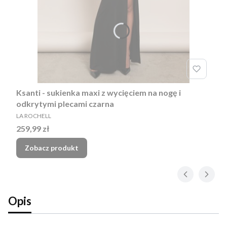
Ksanti - sukienka maxi z wycięciem na nogę i
odkrytymi plecami czarna
PRODUCENT
LA ROCHELL
Cena
259,99 zł
Zobacz produkt
Opis