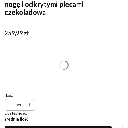
nogę i odkrytymi plecami
czekoladowa
Cena
259,99 zł
Wybierz wariant produktu:
Poszczególne warianty mogą różnić się ceną
*
Rozmiar
Wybierz
Ilość
szt.
Dostępność:
średnia ilość