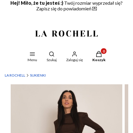
Hej! Miło, że tu jesteś :)
Twój rozmiar wyprzedał się?
Zapisz się do powiadomień
💌
Produkty w koszyku
Otwórz wyszukiwarkę
Menu
Szukaj
Zaloguj się
Koszyk
LA ROCHELL
SUKIENKI