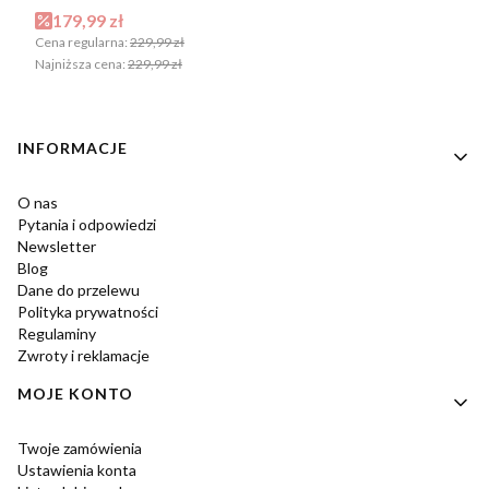
Cena promocyjna
179,99 zł
Cena regularna:
229,99 zł
Najniższa cena:
229,99 zł
Linki w stopce
INFORMACJE
O nas
Pytania i odpowiedzi
Newsletter
Blog
Dane do przelewu
Polityka prywatności
Regulaminy
Zwroty i reklamacje
MOJE KONTO
Twoje zamówienia
Ustawienia konta