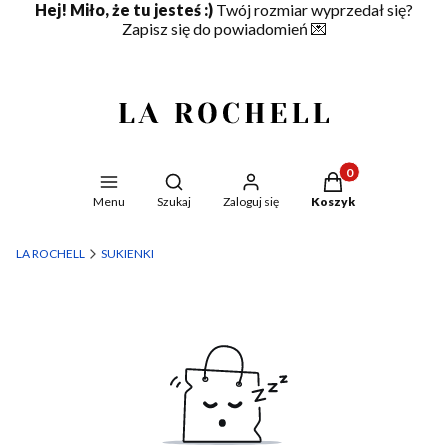
Hej! Miło, że tu jesteś :)
Twój rozmiar wyprzedał się?
Zapisz się do powiadomień
💌
Produkty w koszyku
Otwórz wyszukiwarkę
Menu
Szukaj
Zaloguj się
Koszyk
LA ROCHELL
SUKIENKI