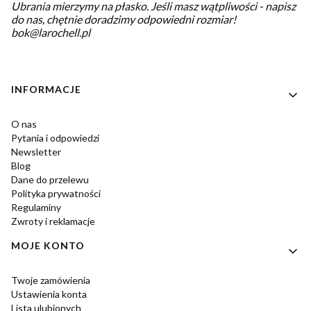
Ubrania mierzymy na płasko.
Jeśli masz wątpliwości - napisz
do nas, chętnie doradzimy odpowiedni rozmiar!
bok@larochell.pl
Linki w stopce
INFORMACJE
O nas
Pytania i odpowiedzi
Newsletter
Blog
Dane do przelewu
Polityka prywatności
Regulaminy
Zwroty i reklamacje
MOJE KONTO
Twoje zamówienia
Ustawienia konta
Lista ulubionych