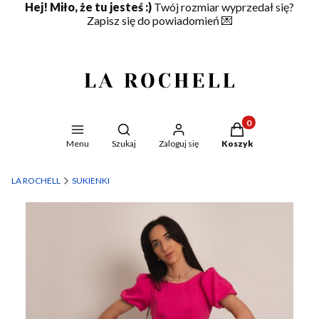
Hej! Miło, że tu jesteś :)
Twój rozmiar wyprzedał się?
Zapisz się do powiadomień
💌
Produkty w koszyku
Otwórz wyszukiwarkę
Menu
Szukaj
Zaloguj się
Koszyk
LA ROCHELL
SUKIENKI