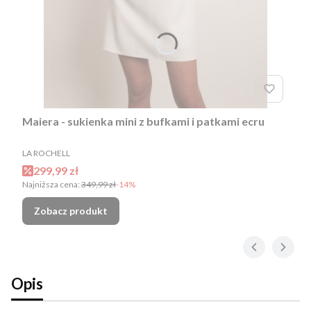
Maiera - sukienka mini z bufkami i patkami ecru
PRODUCENT
LA ROCHELL
Cena promocyjna
299,99 zł
Najniższa cena:
349,99 zł
-14%
Zobacz produkt
Opis