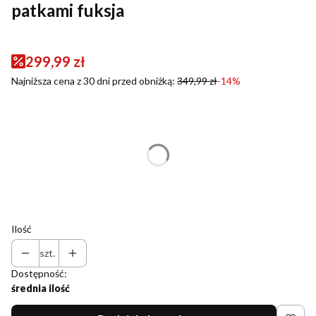
patkami fuksja
299,99 zł
Najniższa cena z 30 dni przed obniżką:
349,99 zł
-14%
Wybierz wariant produktu:
Poszczególne warianty mogą różnić się ceną
*
Rozmiar
Wybierz
Ilość
szt.
Dostępność:
średnia ilość