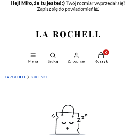
Hej! Miło, że tu jesteś :)
Twój rozmiar wyprzedał się?
Zapisz się do powiadomień
💌
Produkty w koszyku
Otwórz wyszukiwarkę
Menu
Szukaj
Zaloguj się
Koszyk
LA ROCHELL
SUKIENKI