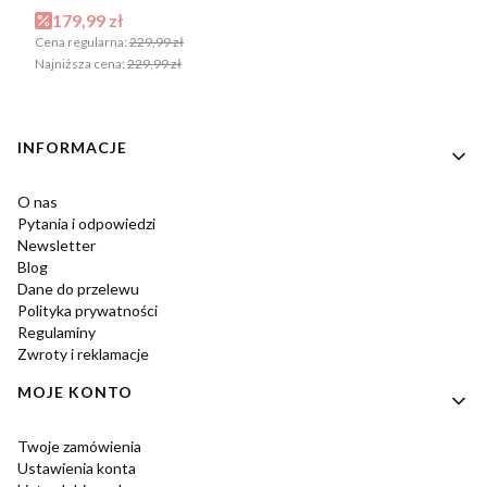
Cena promocyjna
179,99 zł
Cena regularna:
229,99 zł
Najniższa cena:
229,99 zł
Linki w stopce
INFORMACJE
O nas
Pytania i odpowiedzi
Newsletter
Blog
Dane do przelewu
Polityka prywatności
Regulaminy
Zwroty i reklamacje
MOJE KONTO
Twoje zamówienia
Ustawienia konta