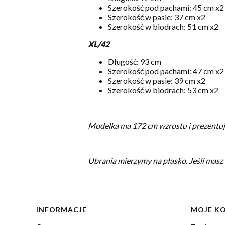
Szerokość pod pachami: 45 cm x2
Szerokość w pasie: 37 cm x2
Szerokość w biodrach: 51 cm x2
XL/42
Długość: 93 cm
Szerokość pod pachami: 47 cm x2
Szerokość w pasie: 39 cm x2
Szerokość w biodrach: 53 cm x2
Modelka ma 172 cm wzrostu i prezentuje
Ubrania mierzymy na płasko.
Jeśli masz
Linki w stopce
INFORMACJE
MOJE K