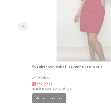
Rosalie - sukienka hiszpanka czerwona
PRODUCENT
LA ROCHELL
Cena promocyjna
279,99 zł
Najniższa cena:
329,99 zł
-15%
Zobacz produkt