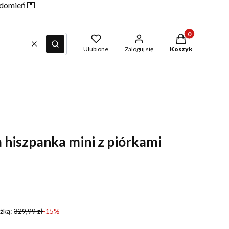
iadomień
💌
Produkty w kosz
Wyczyść
Szukaj
Ulubione
Zaloguj się
Koszyk
a hiszpanka mini z piórkami
żką:
329,99 zł
-15%