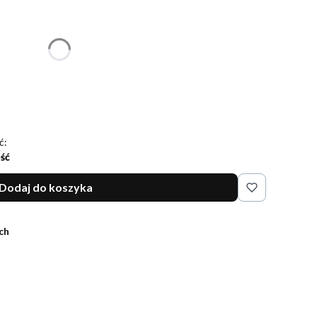
ć się ceną
ć:
ość
Dodaj do koszyka
ch