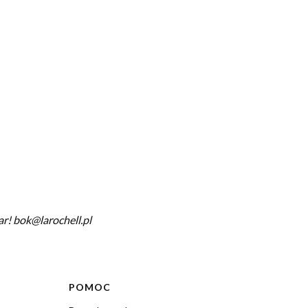
ar! bok@larochell.pl
POMOC