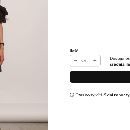
Wybierz wariant produktu:
Poszczególne warianty mogą różni
*
Rozmiar
Wybierz
Ilość
Dostępnoś
szt.
średnia il
Czas wysyłki:
1-5 dni roboczy