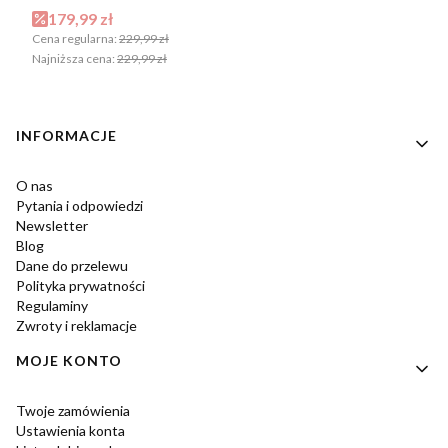
Cena promocyjna
179,99 zł
Cena regularna:
229,99 zł
Najniższa cena:
229,99 zł
Linki w stopce
INFORMACJE
O nas
Pytania i odpowiedzi
Newsletter
Blog
Dane do przelewu
Polityka prywatności
Regulaminy
Zwroty i reklamacje
MOJE KONTO
Twoje zamówienia
Ustawienia konta