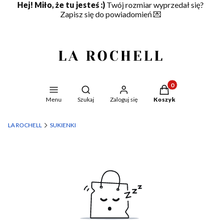
Hej! Miło, że tu jesteś :)
Twój rozmiar wyprzedał się?
Zapisz się do powiadomień
💌
Produkty w koszyku
Otwórz wyszukiwarkę
Menu
Szukaj
Zaloguj się
Koszyk
LA ROCHELL
SUKIENKI