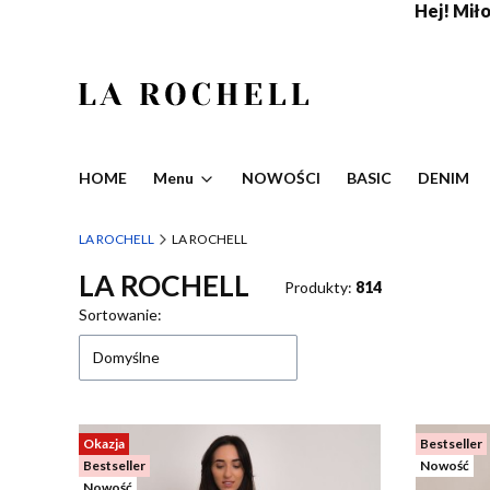
Hej! Miło,
HOME
Menu
NOWOŚCI
BASIC
DENIM
LA ROCHELL
LA ROCHELL
LA ROCHELL
Produkty:
814
Lista produktów
Sortowanie:
Domyślne
Okazja
Bestseller
Bestseller
Nowość
Nowość