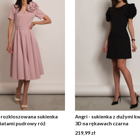
- rozkloszowana sukienka
Angri - sukienka z dużymi k
wiatami pudrowy róż
3D na rękawach czarna
Cena
219,99 zł