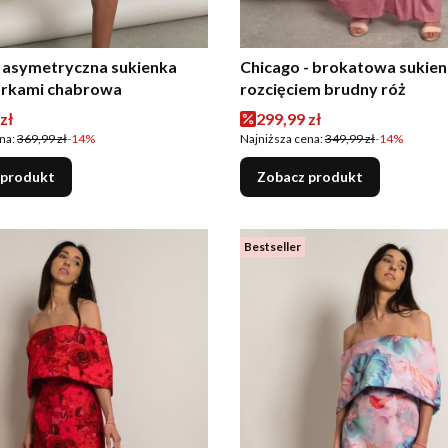
- asymetryczna sukienka
Chicago - brokatowa sukien
iórkami chabrowa
rozcięciem brudny róż
romocyjna
Cena promocyjna
zł
299,99 zł
na:
369,99 zł
-14%
Najniższa cena:
349,99 zł
-14%
 produkt
Zobacz produkt
Bestseller