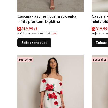
Cascina - asymetryczna sukienka
Cascina 
mini z piórkami błękitna
mini z p
Cena promocyjna
Cena p
319,99 zł
319,99 
Najniższa cena:
369,99 zł
-14%
Najniższa ce
Zobacz produkt
Zobacz
Bestseller
Bestseller