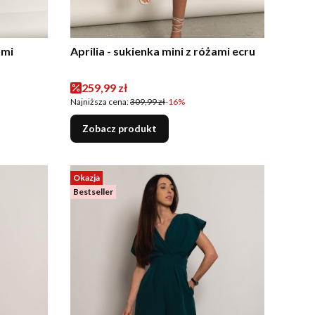
ami
Aprilia - sukienka mini z różami ecru
Cena promocyjna
259,99 zł
Najniższa cena:
309,99 zł
-16%
Zobacz produkt
Okazja
Bestseller