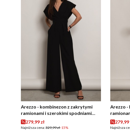
Arezzo - kombinezon z zakrytymi
Arezzo -
ramionami i szerokimi spodniami
ramionam
czarny
ecru
Cena promocyjna
Cena p
279,99 zł
279,99 
Najniższa cena:
329,99 zł
-15%
Najniższa ce