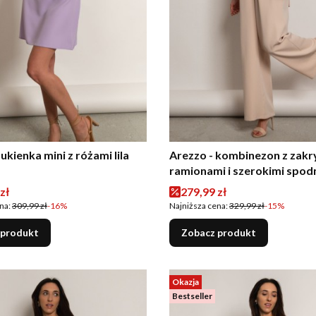
sukienka mini z różami lila
Arezzo - kombinezon z zakr
ramionami i szerokimi spod
beżowy
romocyjna
Cena promocyjna
zł
279,99 zł
na:
309,99 zł
-16%
Najniższa cena:
329,99 zł
-15%
 produkt
Zobacz produkt
Okazja
Bestseller