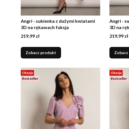
Angri - sukienka z dużymi kwiatami
Angri - 
3D na rękawach fuksja
3D na rę
Cena
Cena
219,99 zł
219,99 zł
Zobacz produkt
Zobacz
Okazja
Okazja
Bestseller
Bestseller