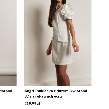
wiatami
Angri - sukienka z dużymi kwiatami
3D na rękawach ecru
Cena
219,99 zł