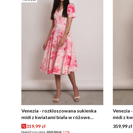
Venezia - rozkloszowana sukienka
Venezia 
midi z kwiatami biała w różowe
midi z k
kwiaty
Cena promocyjna
Cena
319,99 zł
359,99 zł
Najniższa cena:
359,99 zł
-11%