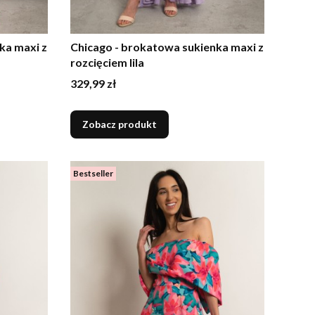
ka maxi z
Chicago - brokatowa sukienka maxi z
rozcięciem lila
Cena
329,99 zł
Zobacz produkt
Bestseller