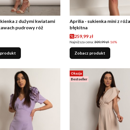
sukienka z dużymi kwiatami
Aprilia - sukienka mini z róż
kawach pudrowy róż
błękitna
Cena promocyjna
259,99 zł
Najniższa cena:
309,99 zł
-16%
 produkt
Zobacz produkt
Okazja
Bestseller