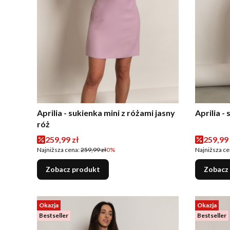
Aprilia - sukienka mini z różami jasny
Aprilia - 
róż
Cena promocyjna
Cena p
259,99 zł
259,99 
Najniższa cena:
259,99 zł
0%
Najniższa ce
Zobacz produkt
Zobacz
Okazja
Okazja
Bestseller
Bestseller