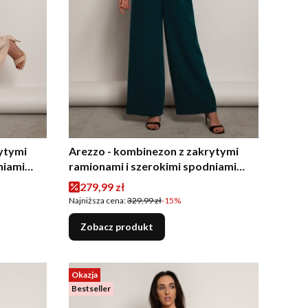
ytymi
Arezzo - kombinezon z zakrytymi
niami
ramionami i szerokimi spodniami
butelkowa zieleń
Cena promocyjna
279,99 zł
Najniższa cena:
329,99 zł
-15%
Zobacz produkt
Okazja
Bestseller