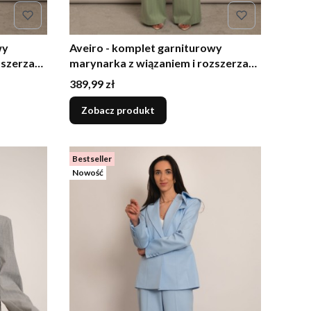
wy
Aveiro - komplet garniturowy
zszerzane
marynarka z wiązaniem i rozszerzane
spodnie pistacjowy
Cena
389,99 zł
Zobacz produkt
Bestseller
Nowość