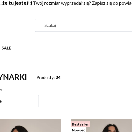
 że tu jesteś :)
Twój rozmiar wyprzedał się? Zapisz się do pow
SALE
YNARKI
Produkty:
34
 produktów
e:
e
Bestseller
Nowość