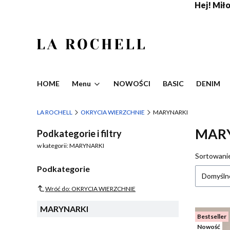
Hej! Miło,
HOME
Menu
NOWOŚCI
BASIC
DENIM
LA ROCHELL
OKRYCIA WIERZCHNIE
MARYNARKI
MAR
Podkategorie i filtry
w kategorii: MARYNARKI
Lista
Sortowani
Podkategorie
Domyśln
Wróć do: OKRYCIA WIERZCHNIE
MARYNARKI
Bestseller
Nowość