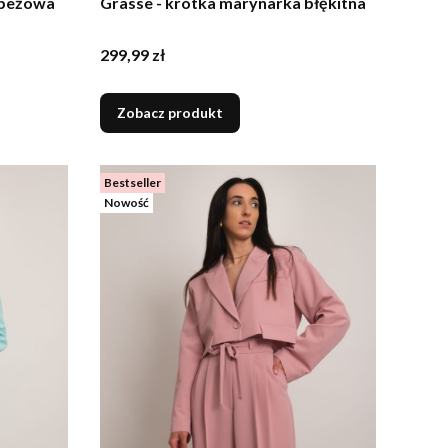
 beżowa
Grasse - krótka marynarka błękitna
Cena
299,99 zł
Zobacz produkt
Bestseller
Nowość