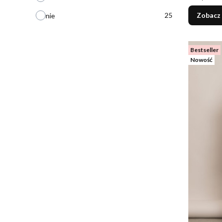
25
Zobacz
nie
Bestseller
Nowość