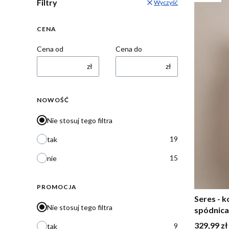
Filtry
Wyczyść
CENA
Cena od
Cena do
zł
zł
NOWOŚĆ
Nie stosuj tego filtra
19
tak
15
nie
PROMOCJA
Seres - k
Nie stosuj tego filtra
spódnic
Cena
329,99 zł
9
tak