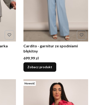
narka
Cardito - garnitur ze spodniami
błękitny
Cena
699,99 zł
Zobacz produkt
Nowość