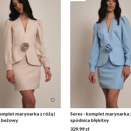
omplet marynarka z różą i
Seres - komplet marynarka z
a beżowy
spódnica błękitny
Cena
329,99 zł