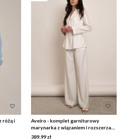
 różą i
Aveiro - komplet garniturowy
marynarka z wiązaniem i rozszerzane
spodnie ecru
Cena
389,99 zł