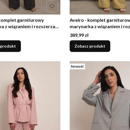
 komplet garniturowy
Aveiro - komplet garnituro
a z wiązaniem i rozszerzane
marynarka z wiązaniem i ro
grafitowy
spodnie limonkowo-żółty
Cena
389,99 zł
 produkt
Zobacz produkt
Nowość