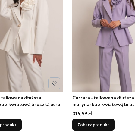
- taliowana dłuższa
Carrara - taliowana dłuższa
a z kwiatową broszką ecru
marynarka z kwiatową brosz
Cena
319,99 zł
 produkt
Zobacz produkt