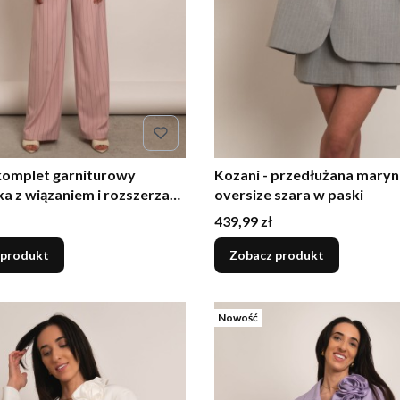
 komplet garniturowy
Kozani - przedłużana mary
a z wiązaniem i rozszerzane
oversize szara w paski
pudrowy róż
Cena
439,99 zł
 produkt
Zobacz produkt
Nowość