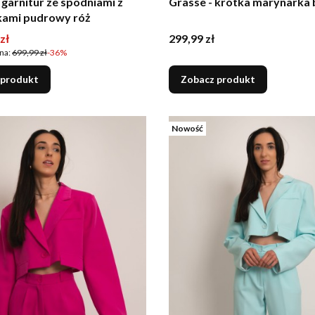
 garnitur ze spodniami z
Grasse - krótka marynarka
kami pudrowy róż
romocyjna
Cena
zł
299,99 zł
na:
699,99 zł
-36%
 produkt
Zobacz produkt
Nowość