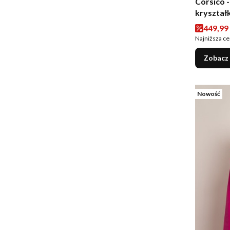
Corsico -
kryształ
Cena p
449,99 
Najniższa ce
Zobacz
Nowość