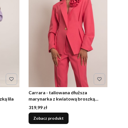
Carrara - taliowana dłuższa
ką lila
marynarka z kwiatową broszką
różowa
Cena
319,99 zł
Zobacz produkt