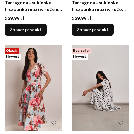
Tarragona - sukienka
Tarragona - sukienka
hiszpanka maxi w róże na
hiszpanka maxi w różowe
czarnym tle
kwiaty
Cena
Cena
239,99 zł
239,99 zł
Zobacz produkt
Zobacz produkt
Okazja
Bestseller
Nowość
Nowość