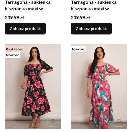
Tarragona - sukienka
Tarragona - sukienka
hiszpanka maxi w
hiszpanka maxi w
kolorowe kwiaty
pomarańczowe liście na
Cena
Cena
239,99 zł
239,99 zł
czerwonym tle
Zobacz produkt
Zobacz produkt
Bestseller
Nowość
Nowość