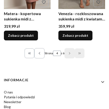
Matera - kopertowa
Venezia - rozkloszowana
sukienka midi z
sukienka midi z kwiatami
rozcięciem na rękawach
błękitna
Cena
Cena
319,99 zł
359,99 zł
pudrowy róż
Zobacz produkt
Zobacz produkt
Strona
z 6
Wróć do pierwszej strony z produktami
Przejdź do ostatn
Linki w stopce
INFORMACJE
O nas
Pytania i odpowiedzi
Newsletter
Blog