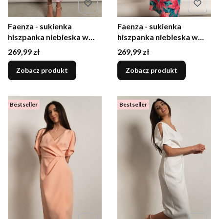
Faenza - sukienka
Faenza - sukienka
hiszpanka niebieska w
hiszpanka niebieska w
duże pastelowe kwiaty
duże różowe kwiaty
Cena
Cena
269,99 zł
269,99 zł
Zobacz produkt
Zobacz produkt
Bestseller
Bestseller