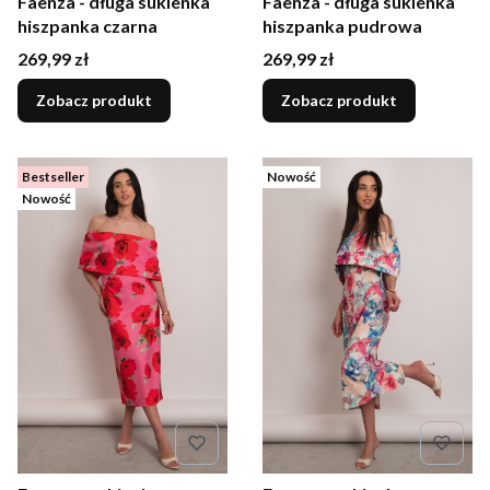
Faenza - długa sukienka
Faenza - długa sukienka
hiszpanka czarna
hiszpanka pudrowa
Cena
Cena
269,99 zł
269,99 zł
Zobacz produkt
Zobacz produkt
Bestseller
Nowość
Nowość