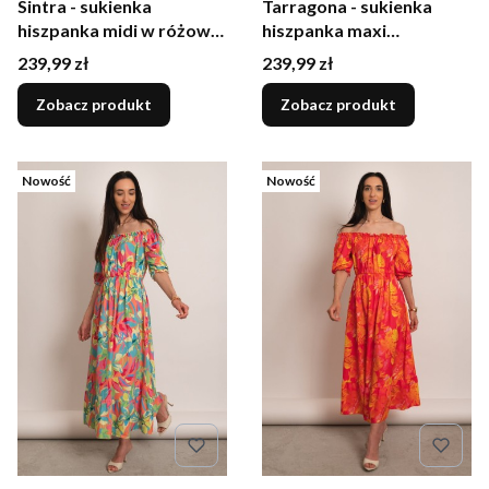
Sintra - sukienka
Tarragona - sukienka
hiszpanka midi w różowe
hiszpanka maxi
i zielone kwiaty
tropikalny wzór
Cena
Cena
239,99 zł
239,99 zł
Zobacz produkt
Zobacz produkt
Nowość
Nowość