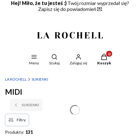
Hej! Miło, że tu jesteś :)
Twój rozmiar wyprzedał się?
Zapisz się do powiadomień
💌
Produkty w koszyku
Otwórz wyszukiwarkę
Menu
Szukaj
Zaloguj się
Koszyk
LA ROCHELL
SUKIENKI
MIDI
SUKIENKI
Filtry
Produkty:
131