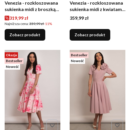
Venezia - rozkloszowana
Venezia - rozkloszowana
sukienka midi z broszką
sukienka midi z kwiatami
niebieska w kwiaty
biała w grochy
Cena promocyjna
Cena
319,99 zł
359,99 zł
Najniższa cena:
359,99 zł
-11%
Zobacz produkt
Zobacz produkt
Okazja
Bestseller
Bestseller
Nowość
Nowość