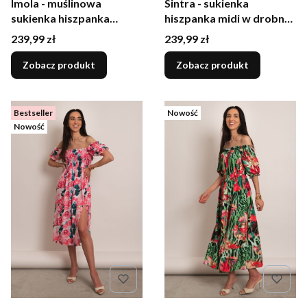
Imola - muślinowa
Sintra - sukienka
sukienka hiszpanka
hiszpanka midi w drobne
fuksja
kwiatuszki
Cena
Cena
239,99 zł
239,99 zł
Zobacz produkt
Zobacz produkt
Bestseller
Nowość
Nowość