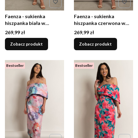
Faenza - sukienka
Faenza - sukienka
hiszpanka biała w
hiszpanka czerwona w
czerwone kwiaty
kwiaty
Cena
Cena
269,99 zł
269,99 zł
Zobacz produkt
Zobacz produkt
Bestseller
Bestseller