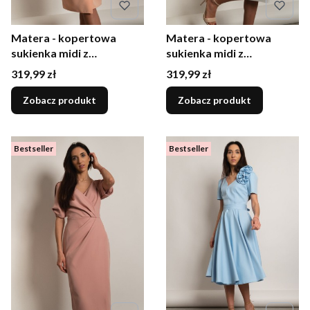
Matera - kopertowa
Matera - kopertowa
sukienka midi z
sukienka midi z
rozcięciem na rękawach
rozcięciem na rękawach
Cena
Cena
319,99 zł
319,99 zł
brzoskwiniowa
ecru
Zobacz produkt
Zobacz produkt
Bestseller
Bestseller