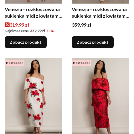
Venezia - rozkloszowana
Venezia - rozkloszowana
sukienka midi z kwiatami
sukienka midi z kwiatami
biała w różowe kwiaty
pudrowy róż
Cena promocyjna
Cena
319,99 zł
359,99 zł
Najniższa cena:
359,99 zł
-11%
Zobacz produkt
Zobacz produkt
Bestseller
Bestseller