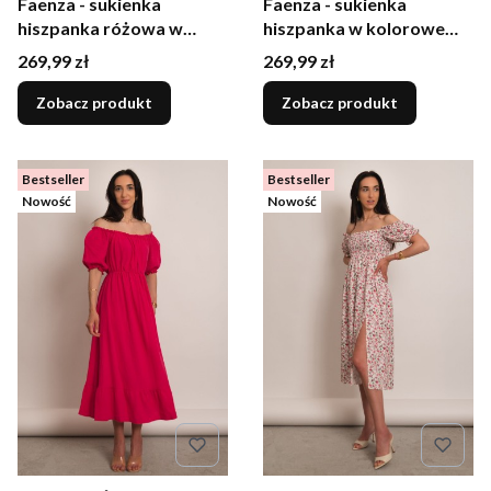
Faenza - sukienka
Faenza - sukienka
hiszpanka różowa w
hiszpanka w kolorowe
czerwone kwiaty
kwiaty
Cena
Cena
269,99 zł
269,99 zł
Zobacz produkt
Zobacz produkt
Bestseller
Bestseller
Nowość
Nowość