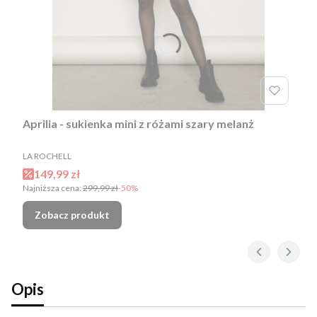
Aprilia - sukienka mini z różami szary melanż
PRODUCENT
LA ROCHELL
Cena promocyjna
149,99 zł
Najniższa cena:
299,99 zł
-50%
Zobacz produkt
Opis