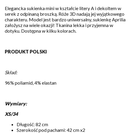
Elegancka sukienka mini w kształcie litery A i dekoltem w
serek z odpinaną broszką. Róże 3D nadają jej wyjątkowego
charakteru. Model jest bardzo uniwersalny, sukienkę Aprilia
założysz na wiele okazji! Tkanina lekka i przyjemna w
dotyku. Dostępna w kilku kolorach.
PRODUKT POLSKI
Skład:
96% poliamid, 4% elastan
Wymiary:
XS/34
Długość: 82 cm
Szerokość pod pachami: 42 cm x2