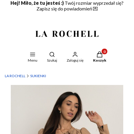
Hej! Miło, że tu jesteś :)
Twój rozmiar wyprzedał się?
Zapisz się do powiadomień
💌
Produkty w koszyku
Otwórz wyszukiwarkę
Menu
Szukaj
Zaloguj się
Koszyk
LA ROCHELL
SUKIENKI