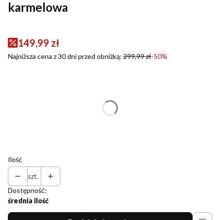
karmelowa
149,99 zł
Najniższa cena z 30 dni przed obniżką:
299,99 zł
-50%
Wybierz wariant produktu:
Poszczególne warianty mogą różnić się ceną
*
Rozmiar
Wybierz
Ilość
szt.
Dostępność:
średnia ilość