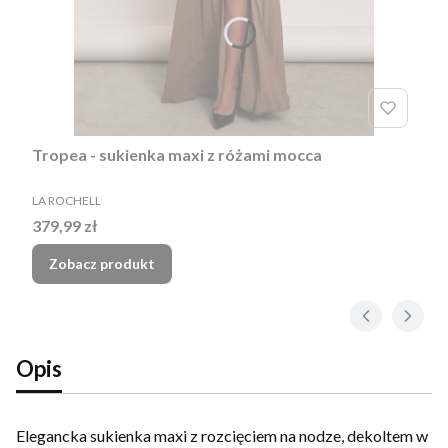
Tropea - sukienka maxi z różami mocca
PRODUCENT
LA ROCHELL
Cena
379,99 zł
Zobacz produkt
Opis
Elegancka sukienka maxi z rozcięciem na nodze, dekoltem w