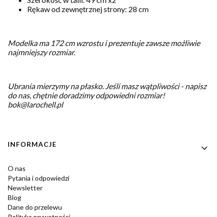
Rękaw od zewnętrznej strony: 28 cm
Modelka ma 172 cm wzrostu i prezentuje zawsze możliwie
najmniejszy rozmiar.
Ubrania mierzymy na płasko.
Jeśli masz wątpliwości - napisz
do nas, chętnie doradzimy odpowiedni rozmiar!
bok@larochell.pl
Linki w stopce
INFORMACJE
O nas
Pytania i odpowiedzi
Newsletter
Blog
Dane do przelewu
Polityka prywatności