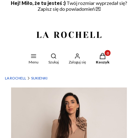
Hej! Miło, że tu jesteś :)
Twój rozmiar wyprzedał się?
Zapisz się do powiadomień
💌
Produkty w koszyku
Otwórz wyszukiwarkę
Menu
Szukaj
Zaloguj się
Koszyk
LA ROCHELL
SUKIENKI