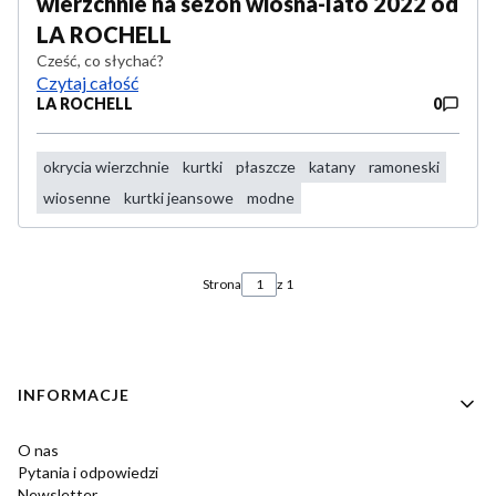
wierzchnie na sezon wiosna-lato 2022 od
LA ROCHELL
Cześć, co słychać?
Czytaj całość
LA ROCHELL
0
okrycia wierzchnie
kurtki
płaszcze
katany
ramoneski
wiosenne
kurtki jeansowe
modne
Strona
z 1
Linki w stopce
INFORMACJE
O nas
Pytania i odpowiedzi
Newsletter