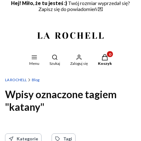
Hej! Miło, że tu jesteś :)
Twój rozmiar wyprzedał się?
Zapisz się do powiadomień
💌
Produkty w koszyku
Otwórz wyszukiwarkę
Menu
Szukaj
Zaloguj się
Koszyk
LA ROCHELL
Blog
Wpisy oznaczone tagiem
"katany"
Kategorie
Tagi