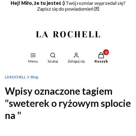
Hej! Miło, że tu jesteś :)
Twój rozmiar wyprzedał się?
Zapisz się do powiadomień
💌
Produkty w koszyku
Otwórz wyszukiwarkę
Menu
Szukaj
Zaloguj się
Koszyk
LA ROCHELL
Blog
Wpisy oznaczone tagiem
"sweterek o ryżowym splocie
na "