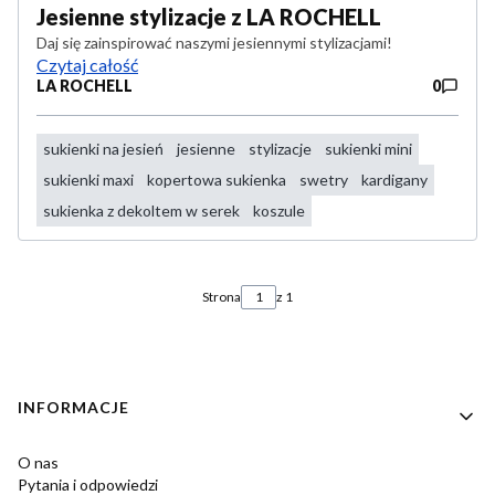
Jesienne stylizacje z LA ROCHELL
Daj się zainspirować naszymi jesiennymi stylizacjami!
Czytaj całość
LA ROCHELL
0
sukienki na jesień
jesienne
stylizacje
sukienki mini
sukienki maxi
kopertowa sukienka
swetry
kardigany
sukienka z dekoltem w serek
koszule
Strona
z 1
Linki w stopce
INFORMACJE
O nas
Pytania i odpowiedzi