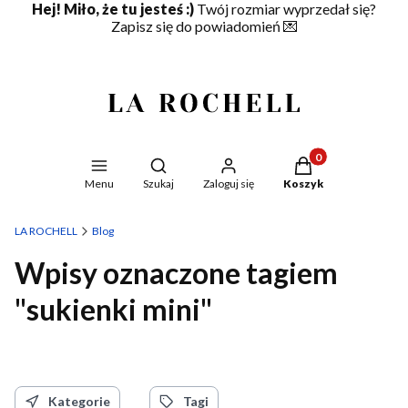
Hej! Miło, że tu jesteś :)
Twój rozmiar wyprzedał się?
Zapisz się do powiadomień
💌
Produkty w koszyku
Otwórz wyszukiwarkę
Menu
Szukaj
Zaloguj się
Koszyk
LA ROCHELL
Blog
Wpisy oznaczone tagiem
"sukienki mini"
Kategorie
Tagi