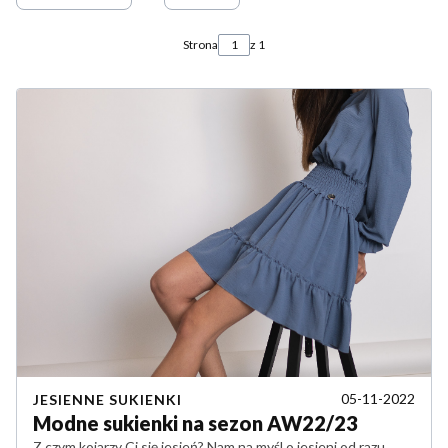
Strona
z 1
05-11-2022
JESIENNE SUKIENKI
Modne sukienki na sezon AW22/23
Z czym kojarzy Ci się jesień? Nam na myśl o jesieni od razu