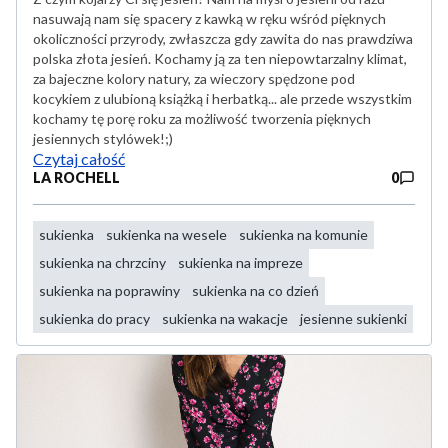
nasuwają nam się spacery z kawką w ręku wśród pięknych
okoliczności przyrody, zwłaszcza gdy zawita do nas prawdziwa
polska złota jesień. Kochamy ją za ten niepowtarzalny klimat,
za bajeczne kolory natury, za wieczory spędzone pod
kocykiem z ulubioną książką i herbatką... ale przede wszystkim
kochamy tę porę roku za możliwość tworzenia pięknych
jesiennych stylówek!;)
Czytaj całość
LA ROCHELL
0
sukienka
sukienka na wesele
sukienka na komunie
sukienka na chrzciny
sukienka na impreze
sukienka na poprawiny
sukienka na co dzień
sukienka do pracy
sukienka na wakacje
jesienne sukienki