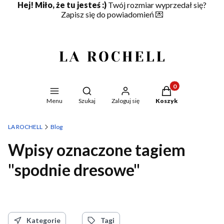
Hej! Miło, że tu jesteś :)
Twój rozmiar wyprzedał się?
Zapisz się do powiadomień
💌
Produkty w koszyku
Otwórz wyszukiwarkę
Menu
Szukaj
Zaloguj się
Koszyk
LA ROCHELL
Blog
Wpisy oznaczone tagiem
"spodnie dresowe"
Kategorie
Tagi