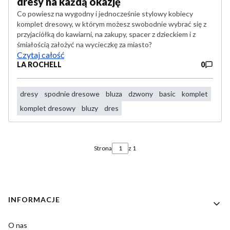
dresy na każdą okazję
Co powiesz na wygodny i jednocześnie stylowy kobiecy
komplet dresowy, w którym możesz swobodnie wybrać się z
przyjaciółką do kawiarni, na zakupy, spacer z dzieckiem i z
śmiałością założyć na wycieczkę za miasto?
Czytaj całość
LA ROCHELL
0
dresy
spodnie dresowe
bluza
dzwony
basic
komplet
komplet dresowy
bluzy
dres
Strona
z 1
Linki w stopce
INFORMACJE
O nas